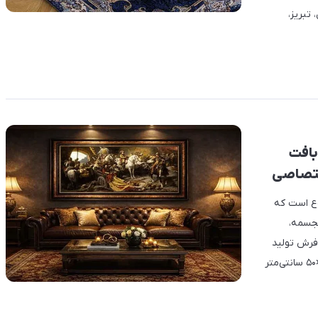
تبریز،
بافت
اختصاصی
وع است که
مجسمه،
فرش تولید
می‌شود. این محصولات در سه سایز استاندارد 150×100، 100×70 و 70×50 سانتی‌متر