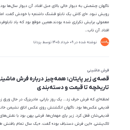
ناگهان چشمش به دیوار خالی بالای مبل افتاد. آن دیوار سال‌ها بود
رویش نبود. «ای کاش یک تابلو قشنگ داشتم» با خودش گفت. اما 
معمولی برایش تکراری شده بودند.همین موقع بود که یاد تابلوفر
افتاد. آن تاب...
نوشته شده در
09 خرداد 1405
توسط
یزدانا
فرش ماشینی
قصه‌ی زیر پایتان: همه‌چیز درباره فرش ماشینی
تاریخچه تا قیمت و دسته‌بندی
لحظه‌ای که فرش حرف زد… یک روز بارانی، مادربزرگ در حال ورق ز
قدیمی عکس‌ها بود. ناگهان انگشتش روی عکس اتاق نشیمن خانه
قدیمی‌شان قفل کرد. زیر پای مهمان‌ها، فرشی پهن بود با نقش‌های
لاک‌پشتی. «این فرش دستباف بود» گفت. «یک سال تمام بافتش طو