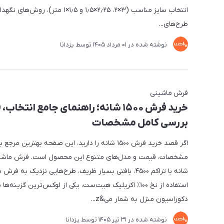
انتخاب سایز مناسب (۳×۲، ۲٫۲۵×۱٫۵ و ۱٫۵×۱ متر)، رو
طرح‌های...
نوشته شده در
01 مرداد 1405
توسط
یزدانا
فرش ماشینی
خرید فرش ۱۵۰۰ شانه؛ راهنمای جامع انتخا
بررسی کامل مشخصات
اگر قصد خرید فرش ۱۵۰۰ شانه را دارید، این صفحه بهترین مر
شانه با تراکم ۴۵۰۰، بافتی بسیار ظریف، طرح‌هایی نزدیک به ف
استفاده از نخ ۱۰۰٪ اکریلیک هیت‌ست، یکی از لوکس‌ترین گزینه‌ها 
دکوراسیون منزل به شمار می&z...
نوشته شده در
31 تير 1405
توسط
یزدانا