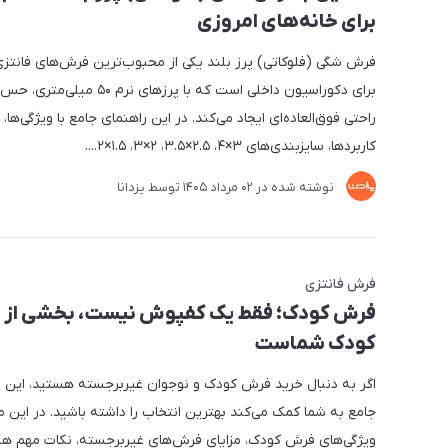
برای خانه‌های امروزی
فرش شگی (فلوکاتی) پرز بلند یکی از محبوب‌ترین فرش‌های فانتز
برای دکوراسیون داخلی است که با پرزهای نرم ۰
راحتی فوق‌العاده‌ای ایجاد می‌کند. در این راهنمای جامع با ویژگی‌ها، مز
کاربردها، سایزبندی‌های ۳×۴، ۲.۵×۳.۵، ۲×۳، ۱.۵×۲....
نوشته شده در
02 مرداد 1405
توسط
یزدانا
فرش فانتزی
فرش کودک؛ فقط یک کفپوش نیست، بخشی از د
کودک شماست
اگر به دنبال خرید فرش کودک و نوجوان غیربرجسته هستید، این ر
جامع به شما کمک می‌کند بهترین انتخاب را داشته باشید. در این مق
ویژگی‌های فرش کودک، مزایای فرش‌های غیربرجسته، نکات مهم هنگ