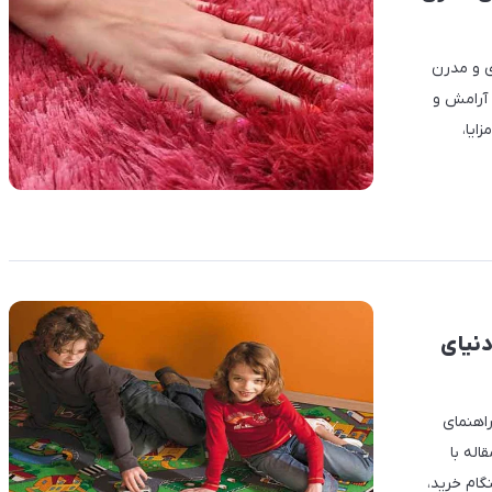
ی و مدرن
۵ میلی‌متری، حس آرامش و
ایا،
نیای
اهنمای
اله با
ام خرید،