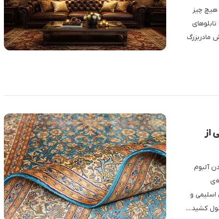
 هیچ چیز
تابلوهای
ش مادربزرگ
 از
دن آلبوم
‌ی
 اسلیمی و
ل کشید....