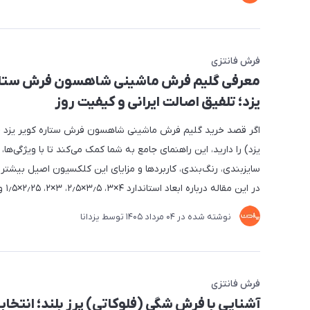
فرش فانتزی
معرفی گلیم فرش ماشینی شاهسون فرش ستار
یزد؛ تلفیق اصالت ایرانی و کیفیت روز
اگر قصد خرید گلیم فرش ماشینی شاهسون فرش ستاره کویر یزد (
یزد) را دارید، این راهنمای جامع به شما کمک می‌کند تا با ویژگی‌ها،
سایزبندی، رنگ‌بندی، کاربردها و مزایای این کلکسیون اصیل بیشتر 
در این مقاله درباره ابعاد استاندارد ۴×۳، ۳٫۵×۲٫۵، ۳×۲، ۲٫۲۵×۱٫۵ و ۱٫۵...
نوشته شده در
04 مرداد 1405
توسط
یزدانا
فرش فانتزی
آشنایی با فرش شگی (فلوکاتی) پرز بلند؛ انتخا