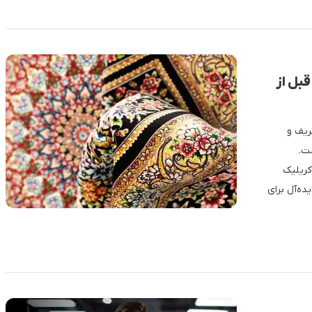
ر آنچه قبل از
ار ظریف و
ت.
 اکریلیک
ه‌آل برای