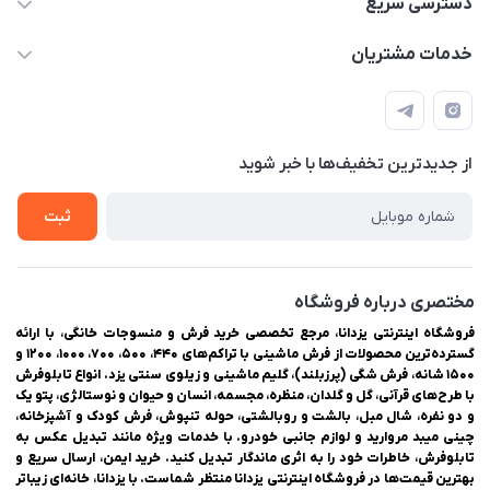
دسترسی سریع
03538334300
حساب کاربری
خدمات مشتریان
یزد، بلوار شهیدان اشرف، روبروی دانشگاه ملاصدرا، فروشگاه
مجله فروشگاه
راهنمای ثبت سفارش
اینترنتی یزدانا
لیست محصولات
حریم خصوصی
درباره ما
از جدید‌ترین تخفیف‌ها با‌ خبر شوید
سوالات متداول
تماس با ما
ثبت
مختصری درباره فروشگاه
فروشگاه اینترنتی یزدانا، مرجع تخصصی خرید فرش و منسوجات خانگی، با ارائه
گسترده‌ترین محصولات از فرش ماشینی با تراکم‌های ۴۴۰، ۵۰۰، ۷۰۰، ۱۰۰۰، ۱۲۰۰ و
۱۵۰۰ شانه، فرش شگی (پرزبلند)، گلیم ماشینی و زیلوی سنتی یزد. انواع تابلوفرش
با طرح‌های قرآنی، گل و گلدان، منظره، مجسمه، انسان و حیوان و نوستالژی، پتو یک
و دو نفره، شال مبل، بالشت و روبالشتی، حوله تنپوش، فرش کودک و آشپزخانه،
چینی میبد مروارید و لوازم جانبی خودرو. با خدمات ویژه مانند تبدیل عکس به
تابلوفرش، خاطرات خود را به اثری ماندگار تبدیل کنید. خرید ایمن، ارسال سریع و
بهترین قیمت‌ها در فروشگاه اینترنتی یزدانا منتظر شماست. با یزدانا، خانه‌ای زیباتر