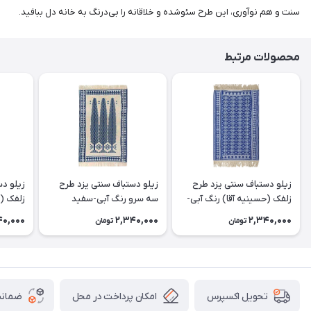
سنت و هم نوآوری، این طرح سئوشده و خلاقانه را بی‌درنگ به خانه دل ببافید.
محصولات مرتبط
زیلو دستباف سنتی یزد طرح
زیلو دستباف سنتی یزد طرح
زیلو دس
زلفک (حسینیه آقا) رنگ آبی-
سه سرو رنگ آبی-سفید
زلفک (ح
سفید (دورو)
(دورو)
سفید (
40,000
2,340,000
2,340,000
تومان
تومان
امکان پرداخت در محل
ضمانت
تحویل اکسپرس