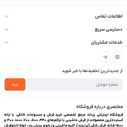
اطلاعات تماس
03538252575
دسترسی سریع
03538334300
حساب کاربری
خدمات مشتریان
یزد، بلوار شهیدان اشرف، روبروی دانشگاه ملاصدرا، فروشگاه
مجله فروشگاه
راهنمای ثبت سفارش
اینترنتی یزدانا
لیست محصولات
حریم خصوصی
درباره ما
از جدید‌ترین تخفیف‌ها با‌ خبر شوید
سوالات متداول
تماس با ما
ثبت
مختصری درباره فروشگاه
فروشگاه اینترنتی یزدانا، مرجع تخصصی خرید فرش و منسوجات خانگی، با ارائه
گسترده‌ترین محصولات از فرش ماشینی با تراکم‌های ۴۴۰، ۵۰۰، ۷۰۰، ۱۰۰۰، ۱۲۰۰ و
۱۵۰۰ شانه، فرش شگی (پرزبلند)، گلیم ماشینی و زیلوی سنتی یزد. انواع تابلوفرش