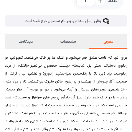
تعداد
زمان ارسال سفارش، زیر نام محصول درج شده است.
معرفی
مشخصات
دیدگاه‌ها
برای آنجا که قامت عشق خم می‌شود و اشک ها بر خاک می‌غلطد، کفپوشی جز
زیلوی دستباف سنتی یزد شایسته نیست. محصول بی‌نظیر «زلفک» از برند
زیلومیبد یزد (یزدانا)، با رنگ‌بندی سبز-سفید (دورو) و نقشی الهام گرفته از
حسینیه آقا، جلوه‌ای از بهشت را بر زمین اماکن متبرک می‌گسترد. تار و پود پنبه
۱۰۰٪ طبیعی، نفس‌های مومنان را آینه می‌شود و دو رو بودن آن، هنر دیرینه
یزدیان را در تارک خود دارد. سبز آن یادآور پرچم های سرافراز و سفیدش نماد
خلوصی است که در بیت رهبری، مساجد و حسینیه ها موج می‌زند. این زیلو
برخلاف هر محصول ماشینی دیگری، با هر سجده، نرم تر و با هر اشک، ماندگارتر
می‌شود. خریدش نه یک انتخاب، که ادای ارادت است به هنری که خادم ولایت
است. اگر میخواهید در مکانی دولتی یا متبرک، هم وقار باشد و هم سادگی، هم