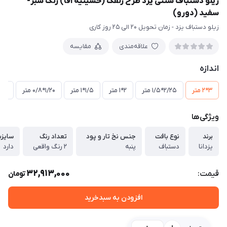
زیلو دستباف سنتی یزد طرح زلفک (حسینیه آقا) رنگ سبز-
سفید (دورو)
زیلو دستباف یزد - زمان تحویل 20 الی 25 روز کاری
علاقه‌مندی
مقایسه
اندازه
3*2 متر
2/25*1/5 متر
2*1 متر
1/5*1 متر
1/20*0/8 متر
0/8*0/5 م
ویژگی‌ها
برند
نوع بافت
جنس نخ تار و پود
تعداد رنگ
سایزب
یزدانا
دستباف
پنبه
2 رنگ واقعی
دارد
32,913,000
قیمت:
تومان
افزودن به سبدخرید