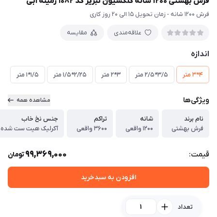
فرش بهشتی 1200 شانه کلکسیون تبریز کد 1082 زمینه آبی
فرش 1200 شانه - زمان تحویل 15 الی 20 روز کاری
علاقه‌مندی
مقایسه
اندازه
4*3 متر
3/5*2/5 متر
3*2 متر
2/25*1/5 متر
1/5*1 متر
ویژگی‌ها
مشاهده همه
نام برند
شانه
تراکم
جنس نخ خاب
فرش بهشتی
1200 واقعی
3600 واقعی
آکرلیک هیت ست شده
99,369,000
قیمت:
تومان
افزودن به سبدخرید
تعداد