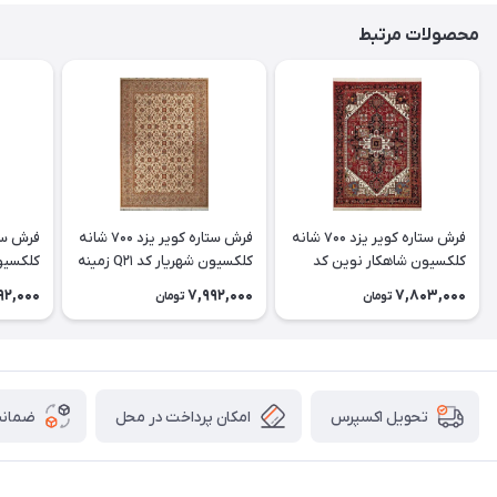
محصولات مرتبط
فرش ستاره کویر یزد 700 شانه
فرش ستاره کویر یزد 700 شانه
کلکسیون شاهکار نوین کد
کلکسیون شهریار کد Q21 زمینه
N132 زمینه 2559
1008 (غیربرجسته)
1080 (غیربرجسته)
92,000
7,992,000
7,803,000
تومان
تومان
امکان پرداخت در محل
ضمانت
تحویل اکسپرس