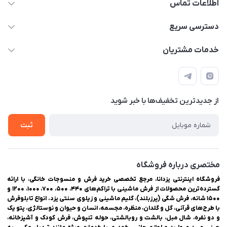
اطلاعات تماس
03538252575
دسترسی سریع
03538334300
حساب کاربری
خدمات مشتریان
یزد، بلوار شهیدان اشرف، روبروی دانشگاه ملاصدرا، فروشگاه
مجله فروشگاه
راهنمای ثبت سفارش
اینترنتی یزدانا
لیست محصولات
حریم خصوصی
درباره ما
از جدید‌ترین تخفیف‌ها با‌ خبر شوید
سوالات متداول
تماس با ما
ثبت
مختصری درباره فروشگاه
فروشگاه اینترنتی یزدانا، مرجع تخصصی خرید فرش و منسوجات خانگی، با ارائه
گسترده‌ترین محصولات از فرش ماشینی با تراکم‌های ۴۴۰، ۵۰۰، ۷۰۰، ۱۰۰۰، ۱۲۰۰ و
۱۵۰۰ شانه، فرش شگی (پرزبلند)، گلیم ماشینی و زیلوی سنتی یزد. انواع تابلوفرش
با طرح‌های قرآنی، گل و گلدان، منظره، مجسمه، انسان و حیوان و نوستالژی، پتو یک
و دو نفره، شال مبل، بالشت و روبالشتی، حوله تنپوش، فرش کودک و آشپزخانه،