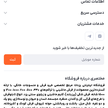
اطلاعات تماس
03538252575
دسترسی سریع
03538334300
حساب کاربری
خدمات مشتریان
یزد، بلوار شهیدان اشرف، روبروی دانشگاه ملاصدرا، فروشگاه
مجله فروشگاه
راهنمای ثبت سفارش
اینترنتی یزدانا
لیست محصولات
حریم خصوصی
درباره ما
از جدید‌ترین تخفیف‌ها با‌ خبر شوید
سوالات متداول
تماس با ما
ثبت
مختصری درباره فروشگاه
فروشگاه اینترنتی یزدانا، مرجع تخصصی خرید فرش و منسوجات خانگی، با ارائه
گسترده‌ترین محصولات از فرش ماشینی با تراکم‌های ۴۴۰، ۵۰۰، ۷۰۰، ۱۰۰۰، ۱۲۰۰ و
۱۵۰۰ شانه، فرش شگی (پرزبلند)، گلیم ماشینی و زیلوی سنتی یزد. انواع تابلوفرش
با طرح‌های قرآنی، گل و گلدان، منظره، مجسمه، انسان و حیوان و نوستالژی، پتو یک
و دو نفره، شال مبل، بالشت و روبالشتی، حوله تنپوش، فرش کودک و آشپزخانه،