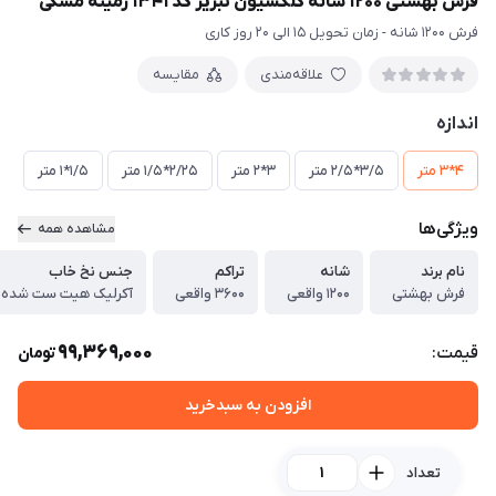
فرش بهشتی 1200 شانه کلکسیون تبریز کد 1341 زمینه مشکی
فرش 1200 شانه - زمان تحویل 15 الی 20 روز کاری
علاقه‌مندی
مقایسه
اندازه
4*3 متر
3/5*2/5 متر
3*2 متر
2/25*1/5 متر
1/5*1 متر
ویژگی‌ها
مشاهده همه
نام برند
شانه
تراکم
جنس نخ خاب
فرش بهشتی
1200 واقعی
3600 واقعی
آکرلیک هیت ست شده
99,369,000
قیمت:
تومان
افزودن به سبدخرید
تعداد