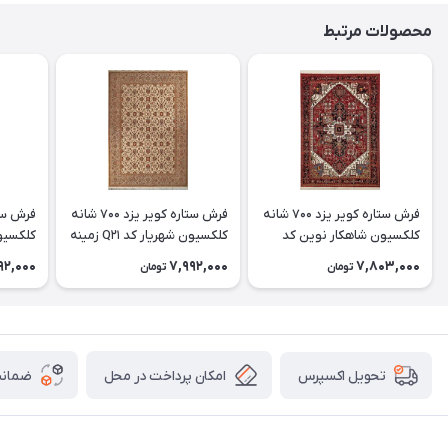
محصولات مرتبط
فرش ستاره کویر یزد 700 شانه
فرش ستاره کویر یزد 700 شانه
کلکسیون شاهکار نوین کد
کلکسیون شهریار کد Q21 زمینه
N132 زمینه 2559
1008 (غیربرجسته)
1080 (غیربرجسته)
92,000
7,992,000
7,803,000
تومان
تومان
امکان پرداخت در محل
ضمانت
تحویل اکسپرس