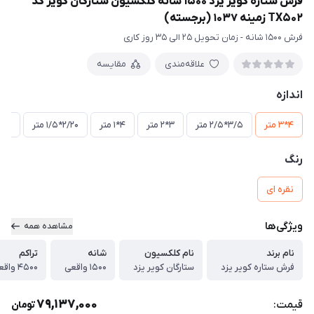
فرش ستاره کویر یزد 1500 شانه کلکسیون ستارگان کویر کد
TX502 زمینه 1037 (برجسته)
فرش 1500 شانه - زمان تحویل 25 الی 35 روز کاری
علاقه‌مندی
مقایسه
اندازه
4*3 متر
3/5*2/5 متر
3*2 متر
4*1 متر
2/20*1/5 متر
3*1 متر
رنگ
نقره ای
ویژگی‌ها
مشاهده همه
نام برند
نام کلکسیون
شانه
تراکم
فرش ستاره کویر یزد
ستارگان کویر یزد
1500 واقعی
4500 واقعی
79,137,000
قیمت:
تومان