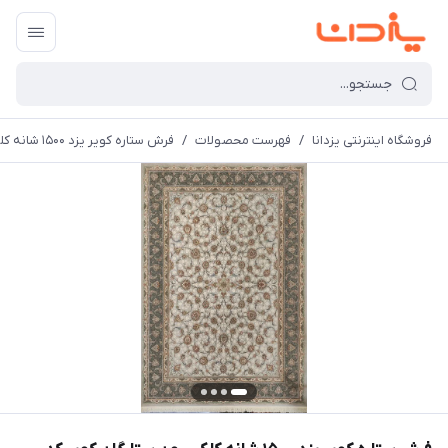
فروشگاه اینترنتی یزدانا
/
فهرست محصولات
/
فرش ستاره کویر یزد 1500 شانه کلکسیون ستارگان کویر کد TX502 زمینه 1037 (برجسته)