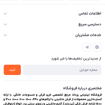
اطلاعات تماس
03538252575
دسترسی سریع
03538334300
حساب کاربری
خدمات مشتریان
یزد، بلوار شهیدان اشرف، روبروی دانشگاه ملاصدرا، فروشگاه
مجله فروشگاه
راهنمای ثبت سفارش
اینترنتی یزدانا
لیست محصولات
حریم خصوصی
درباره ما
از جدید‌ترین تخفیف‌ها با‌ خبر شوید
سوالات متداول
تماس با ما
ثبت
مختصری درباره فروشگاه
فروشگاه اینترنتی یزدانا، مرجع تخصصی خرید فرش و منسوجات خانگی، با ارائه
گسترده‌ترین محصولات از فرش ماشینی با تراکم‌های ۴۴۰، ۵۰۰، ۷۰۰، ۱۰۰۰، ۱۲۰۰ و
۱۵۰۰ شانه، فرش شگی (پرزبلند)، گلیم ماشینی و زیلوی سنتی یزد. انواع تابلوفرش