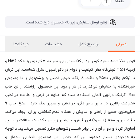
تعداد
زمان ارسال سفارش، زیر نام محصول درج شده است.
معرفی
توضیح کامل
مشخصات
دیدگاه‌ها
فرش 700 شانه ستاره کویر یزد از کلکسیون بی‌نظیر «شاهکار نوین» با کد N136 و
زمینه 2561، تجلی‌گاه هنر، کیفیت و دوام در دکوراسیون منزل شماست. این فرش
با تراکم واقعی 2550 و بافت 8 رنگ، طرحی اصیل و چشم‌نواز را با وضوحی
خیره‌کننده به نمایش می‌گذارد. در تار و پود این محصول ارزشمند از نخ خاب
100٪ آکرلیک درالون آلمان استفاده شده که علاوه بر نرمی و لطافت بی‌نظیر،
مقاومت بالایی در برابر پاخوردگی، پرزدهی و تغییر رنگ دارد. ارتفاع خاب 9
میلی‌متری، حسی از راحتی و آسایش را هنگام قدم گذاشتن بر آن ایجاد می‌کند.
بافت غیربرجسته (کالیبره) این فرش، علاوه بر زیبایی یکدست، نظافت را بسیار
آسان‌تر کرده و دوام آن را در برابر شست‌وشوهای مکرر تضمین می‌نماید. با توجه
به موجودی بسیار محدود این کد خاص، این محصول انتخابی ایده‌آل و