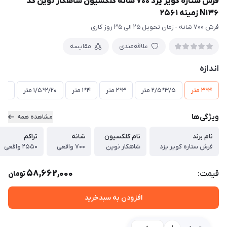
فرش ستاره کویر یزد 700 شانه کلکسیون شاهکار نوین کد
N136 زمینه 2561
فرش 700 شانه - زمان تحویل 25 الی 35 روز کاری
علاقه‌مندی
مقایسه
اندازه
4*3 متر
3/5*2/5 متر
3*2 متر
4*1 متر
2/20*1/5 متر
3*1 متر
ویژگی‌ها
مشاهده همه
نام برند
نام کلکسیون
شانه
تراکم
فرش ستاره کویر یزد
شاهکار نوین
700 واقعی
2550 واقعی
58,662,000
قیمت:
تومان
افزودن به سبدخرید