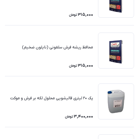
315,000
تومان
محافظ ریشه فرش سلفونی (نایلون ضخیم)
315,000
تومان
پک 20 لیتری قالیشویی محلول لکه بر فرش و موکت
3,400,000
تومان