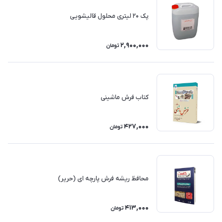
پک 20 لیتری محلول قالیشویی
2,900,000
تومان
کتاب فرش ماشینی
427,000
تومان
محافظ ریشه فرش پارچه ای (حریر)
413,000
تومان