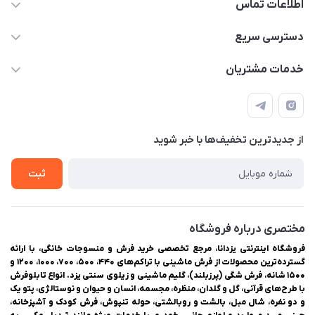
اطلاعات تماس
03538252575
دسترسی سریع
03538334300
حساب کاربری
خدمات مشتریان
یزد، بلوار شهیدان اشرف، روبروی دانشگاه ملاصدرا، فروشگاه
مجله فروشگاه
راهنمای ثبت سفارش
اینترنتی یزدانا
لیست محصولات
حریم خصوصی
درباره ما
از جدید‌ترین تخفیف‌ها با‌ خبر شوید
سوالات متداول
تماس با ما
ثبت
مختصری درباره فروشگاه
فروشگاه اینترنتی یزدانا، مرجع تخصصی خرید فرش و منسوجات خانگی، با ارائه
گسترده‌ترین محصولات از فرش ماشینی با تراکم‌های ۴۴۰، ۵۰۰، ۷۰۰، ۱۰۰۰، ۱۲۰۰ و
۱۵۰۰ شانه، فرش شگی (پرزبلند)، گلیم ماشینی و زیلوی سنتی یزد. انواع تابلوفرش
با طرح‌های قرآنی، گل و گلدان، منظره، مجسمه، انسان و حیوان و نوستالژی، پتو یک
و دو نفره، شال مبل، بالشت و روبالشتی، حوله تنپوش، فرش کودک و آشپزخانه،