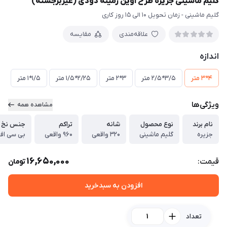
گلیم ماشینی جزیره طرح آوین زمینه دودی (غیربرجسته)
گلیم ماشینی - زمان تحویل 10 الی 15 روز کاری
علاقه‌مندی
مقایسه
اندازه
4*3 متر
3/5*2/5 متر
3*2 متر
2/25*1/5 متر
1/5*1 متر
ویژگی‌ها
مشاهده همه
نام برند
نوع محصول
شانه
تراکم
جنس نخ 
جزیره
گلیم ماشینی
320 واقعی
960 واقعی
بی سی ا
16,650,000
قیمت:
تومان
افزودن به سبدخرید
تعداد