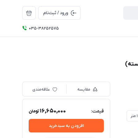
ورود / ثبت‌نام
035-38252575
مقایسه
علاقه‌مندی
16,650,000
قیمت:
تومان
افزودن به سبدخرید