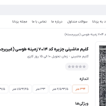
 به یزدانا
سوالات متداول
درباره ما
تماس با ما
مجله یزدانا
سته)
گلیم ماشینی جزیره کد 7014 زمینه طوسی (غیربرجسته)
گلیم ماشینی - زمان تحویل 10 الی 15 روز کاری
اندازه
4*3 متر
3/5*2/5 متر
3*2 متر
2/25*1/5 متر
1/5*1 متر
ویژگی‌ها