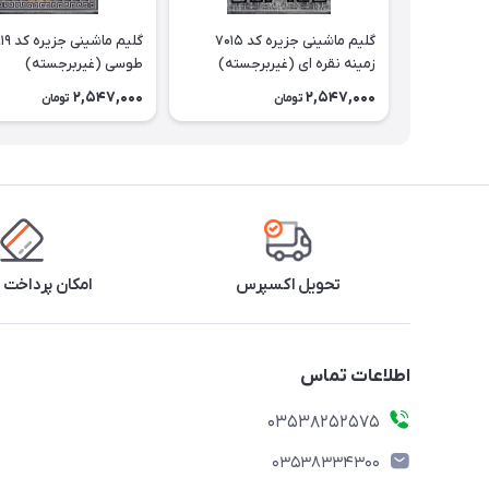
گلیم ماشینی جزیره کد 7015
زمینه نقره ای (غیربرجسته)
طوسی (غیربرجسته)
2,547,000
2,547,000
تومان
تومان
تحویل اکسپرس
امکان پرداخت 
اطلاعات تماس
03538252575
03538334300