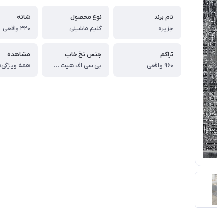
نام برند
نوع محصول
شانه
جزیره
گلیم ماشینی
320 واقعی
تراکم
جنس نخ خاب
مشاهده
960 واقعی
بی سی اف هیت ست شده
همه ویژگی‌ه