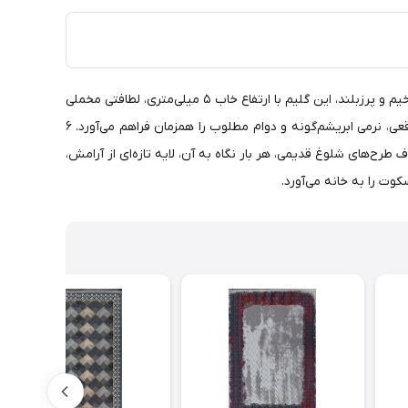
گلیم ماشینی جزیره کد ۷۰۱۴ با زمینه طوسی، آرامش و وقار هنر مدرن را در بافتی نرم و ماندگار به خانه شما هدیه می‌دهد. برخلاف فرش‌های ضخیم و پرزبلند، این گلیم با ارتفاع خاب ۵ میلی‌متری، لطافتی مخملی
و ظریف دارد که برای فضاهای مدرن، راهروها و پذیرایی‌های کم‌رفتوآمد ایده‌آل است. نخ بی‌سی‌اف هیت‌ست شده با شانه و تراکم ۳۲۰ و ۹۶۰ واقعی، نرمی ابریشم‌گونه و دوام مطلوب را همزمان فراهم می‌آورد. ۶
رح‌های شلوغ قدیمی، هر بار نگاه به آن، لایه تازه‌ای از آرامش،
ت را به خانه می‌آورد.