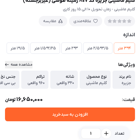
گلیم ماشینی جزیره کد 807 زمینه طوسی (غیربرجسته)
گلیم ماشینی - زمان تحویل 10 الی 15 روز کاری
علاقه‌مندی
مقایسه
اندازه
4*3 متر
3/5*2/5 متر
3*2 متر
2/25*1/5 متر
1/5*1 متر
ویژگی‌ها
مشاهده همه
نام برند
نوع محصول
شانه
تراکم
جنس نخ 
جزیره
گلیم ماشینی
320 واقعی
960 واقعی
بی سی ا
16,650,000
قیمت:
تومان
افزودن به سبدخرید
تعداد