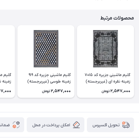
محصولات مرتبط
گلیم ماشینی جزیره کد 7015
گلیم ماشینی جزیره کد 919
زمینه نقره ای (غیربرجسته)
زمینه طوسی (غیربرجسته)
زمینه ن
47,000
2,547,000
2,547,000
تومان
تومان
امکان پرداخت در محل
ضمانت
تحویل اکسپرس