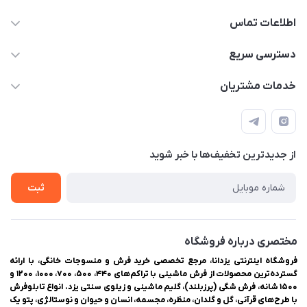
اطلاعات تماس
03538252575
دسترسی سریع
03538334300
حساب کاربری
خدمات مشتریان
یزد، بلوار شهیدان اشرف، روبروی دانشگاه ملاصدرا، فروشگاه
مجله فروشگاه
راهنمای ثبت سفارش
اینترنتی یزدانا
لیست محصولات
حریم خصوصی
درباره ما
از جدید‌ترین تخفیف‌ها با‌ خبر شوید
سوالات متداول
تماس با ما
ثبت
مختصری درباره فروشگاه
فروشگاه اینترنتی یزدانا، مرجع تخصصی خرید فرش و منسوجات خانگی، با ارائه
گسترده‌ترین محصولات از فرش ماشینی با تراکم‌های ۴۴۰، ۵۰۰، ۷۰۰، ۱۰۰۰، ۱۲۰۰ و
۱۵۰۰ شانه، فرش شگی (پرزبلند)، گلیم ماشینی و زیلوی سنتی یزد. انواع تابلوفرش
با طرح‌های قرآنی، گل و گلدان، منظره، مجسمه، انسان و حیوان و نوستالژی، پتو یک