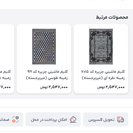
محصولات مرتبط
گلیم ماشینی جزیره کد 7015
گلیم ماشینی جزیره کد 919
زمینه نقره ای (غیربرجسته)
زمینه طوسی (غیربرجسته)
زمینه ن
47,000
2,547,000
2,547,000
تومان
تومان
امکان پرداخت در محل
ضمانت
تحویل اکسپرس