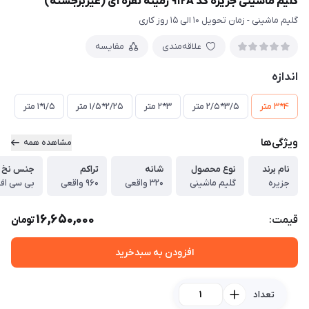
گلیم ماشینی جزیره کد 912A زمینه نقره ای (غیربرجسته)
گلیم ماشینی - زمان تحویل 10 الی 15 روز کاری
علاقه‌مندی
مقایسه
اندازه
4*3 متر
3/5*2/5 متر
3*2 متر
2/25*1/5 متر
1/5*1 متر
ویژگی‌ها
مشاهده همه
نام برند
نوع محصول
شانه
تراکم
جنس نخ 
جزیره
گلیم ماشینی
320 واقعی
960 واقعی
بی سی ا
16,650,000
قیمت:
تومان
افزودن به سبدخرید
تعداد