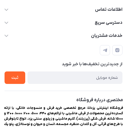
اطلاعات تماس
03538252575
دسترسی سریع
03538334300
حساب کاربری
خدمات مشتریان
یزد، بلوار شهیدان اشرف، روبروی دانشگاه ملاصدرا، فروشگاه
مجله فروشگاه
راهنمای ثبت سفارش
اینترنتی یزدانا
لیست محصولات
حریم خصوصی
درباره ما
از جدید‌ترین تخفیف‌ها با‌ خبر شوید
سوالات متداول
تماس با ما
ثبت
مختصری درباره فروشگاه
فروشگاه اینترنتی یزدانا، مرجع تخصصی خرید فرش و منسوجات خانگی، با ارائه
گسترده‌ترین محصولات از فرش ماشینی با تراکم‌های ۴۴۰، ۵۰۰، ۷۰۰، ۱۰۰۰، ۱۲۰۰ و
۱۵۰۰ شانه، فرش شگی (پرزبلند)، گلیم ماشینی و زیلوی سنتی یزد. انواع تابلوفرش
با طرح‌های قرآنی، گل و گلدان، منظره، مجسمه، انسان و حیوان و نوستالژی، پتو یک