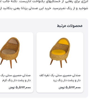
انرژی برای رهایی از خستگیهای یکنواخت اداریست. نکته جالب ای
شوخید و از رنگ نمیترسید. خرید این صندلی یزدانا یعنی بتکانید از د
محصولات مرتبط
صندلی حصیری سنتی یک نفره کف
صندلی حصیری سنتی یک ن
دار و پشت دار رنگ زرد
دار و پشت دار رنگ کرم
5,572,000
5,572,000
تومان
تومان