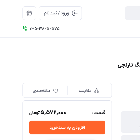
ورود / ثبت‌نام
035-38252575
گ نارنجی
مقایسه
علاقه‌مندی
5,572,000
قیمت:
تومان
افزودن به سبدخرید