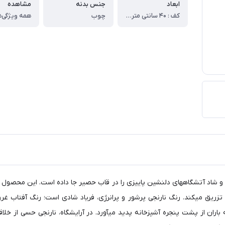
ابعاد
جنس بدنه
مشاهده
کف : 40 سانتی متر - ارتفاع پشتی : 55 سانتی متر - ارتفاع : 60 سانتی متر
چوب
همه ویژگی‌ه
 و شاد آتشگاههای دلنشین پاییزی را در قاب حصیر جا داده است. این محصول 
ریق میکند. رنگ نارنجی پرشور و پرانرژی، فریاد شادی است؛ رنگ آفتاب غر
باران از پشت پنجره آشپزخانه پدید میآورد. در آرایشگاه، نارنجی حسی از خل