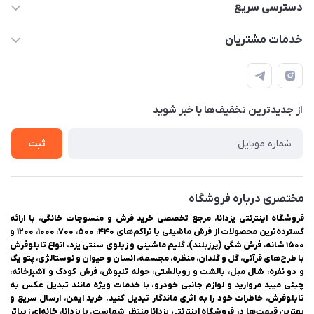
03538252575
دسترسی سریع
03538334300
حساب کاربری
خدمات مشتریان
یزد، بلوار شهیدان اشرف، روبروی دانشگاه ملاصدرا، فروشگاه
مجله فروشگاه
راهنمای ثبت سفارش
اینترنتی یزدانا
لیست محصولات
حریم خصوصی
درباره ما
از جدید‌ترین تخفیف‌ها با‌ خبر شوید
سوالات متداول
تماس با ما
ثبت
مختصری درباره فروشگاه
فروشگاه اینترنتی یزدانا، مرجع تخصصی خرید فرش و منسوجات خانگی، با ارائه
گسترده‌ترین محصولات از فرش ماشینی با تراکم‌های ۴۴۰، ۵۰۰، ۷۰۰، ۱۰۰۰، ۱۲۰۰ و
۱۵۰۰ شانه، فرش شگی (پرزبلند)، گلیم ماشینی و زیلوی سنتی یزد. انواع تابلوفرش
با طرح‌های قرآنی، گل و گلدان، منظره، مجسمه، انسان و حیوان و نوستالژی، پتو یک
و دو نفره، شال مبل، بالشت و روبالشتی، حوله تنپوش، فرش کودک و آشپزخانه،
چینی میبد مروارید و لوازم جانبی خودرو. با خدمات ویژه مانند تبدیل عکس به
تابلوفرش، خاطرات خود را به اثری ماندگار تبدیل کنید. خرید ایمن، ارسال سریع و
بهترین قیمت‌ها در فروشگاه اینترنتی یزدانا منتظر شماست. با یزدانا، خانه‌ای زیباتر