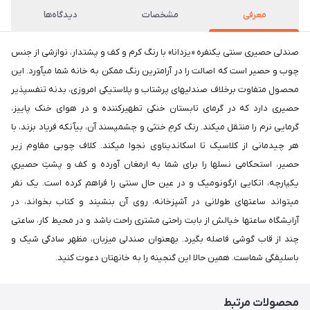
معرفی
مشخصات
دیدگاه‌ها
صندلی حصیری سنتی یکنفره «یزدانا» با رنگ کرم و کف و پشتدار، نوازشی از جنس
چوب و حصیر است که اصالت را در آرامترین رنگ ممکن به خانه شما میآورد. این
محصول متفاوت برخلاف صندلیهای پرشتاب و پلاستیکی امروزی، بدنه تنفسپذیر
حصیری دارد که در گرمای تابستان خنکی تطهیرکننده و در هوای خنک پاییز،
گرمایی نرم را منتقل میکند. رنگ کرمِ خنثی و چشمپسند آن، بیآنکه فریاد بزند، با
هر چیدمانی از کلاسیک تا اسکاندیناوی نجوا میکند. کلاف چوبی مقاوم زیر
حصیر، استحکامی نسلها را برای شما به ارمغان آورده و کف و پشتِ حصیریِ
یکپارچه، اتکایی ارگونومیک و در عین حال سنتی را فراهم کرده است. یک نفر
میتواند ساعتهای طولانی در آشپزخانه، روی آن بنشیند و کتاب بخواند، در
آرایشگاه ساعتها خیالش از بابت راحتی مشتری راحت باشد و در محیط کار، ساعتی
چند از قاب گوشی فاصله بگیرد. بهعنوان صندلی میزبان، مظهر سادگی شیک و
باسلیقگی شماست. همین حالا این گنجینه را به خانهتان دعوت کنید.
محصولات مرتبط