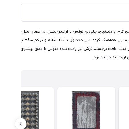
یرانی و رنگ‌بندی گرم و دلنشین، جلوه‌ای لوکس و آرامش‌بخش به فضای منزل
می‌بخشد. زمینه کرم این فرش باعث می‌شود محیط بزرگ‌تر، روشن‌تر و دلبازتر دیده شود و به‌راحتی با انواع دکوراسیون کلاسیک، نئوکلاسیک و مدرن هماهنگ گردد. این محصول با 1200 شانه و تراکم 3600 با
ی برخوردار است. بافت برجسته فرش نیز باعث شده نقوش با عمق بیشتری