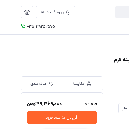
ورود / ثبت‌نام
035-38252575
مقایسه
علاقه‌مندی
99,369,000
قیمت:
تومان
افزودن به سبدخرید