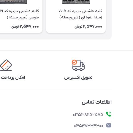
گلیم ماشینی جزیره کد 7015
زمینه نقره ای (غیربرجسته)
طوسی (غیربرجسته)
2,547,000
2,547,000
تومان
تومان
تحویل اکسپرس
امکان پرداخت 
اطلاعات تماس
03538252575
03538334300