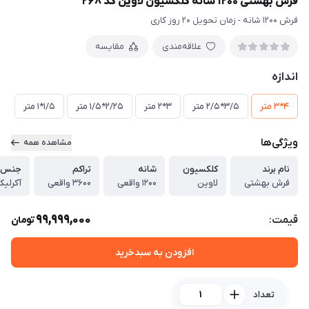
فرش بهشتی 1200 شانه کلکسیون لاوین کد 268
فرش 1200 شانه - زمان تحویل 20 روز کاری
علاقه‌مندی
مقایسه
اندازه
4*3 متر
3/5*2/5 متر
3*2 متر
2/25*1/5 متر
1/5*1 متر
ویژگی‌ها
مشاهده همه
نام برند
کلکسیون
شانه
تراکم
جنس ن
فرش بهشتی
لاوین
1200 واقعی
3600 واقعی
آکرلی
99,999,000
قیمت:
تومان
افزودن به سبدخرید
تعداد