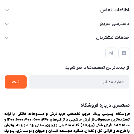
اطلاعات تماس
03538252575
دسترسی سریع
03538334300
حساب کاربری
خدمات مشتریان
یزد، بلوار شهیدان اشرف، روبروی دانشگاه ملاصدرا، فروشگاه
مجله فروشگاه
راهنمای ثبت سفارش
اینترنتی یزدانا
لیست محصولات
حریم خصوصی
درباره ما
از جدید‌ترین تخفیف‌ها با‌ خبر شوید
سوالات متداول
تماس با ما
ثبت
مختصری درباره فروشگاه
فروشگاه اینترنتی یزدانا، مرجع تخصصی خرید فرش و منسوجات خانگی، با ارائه
گسترده‌ترین محصولات از فرش ماشینی با تراکم‌های ۴۴۰، ۵۰۰، ۷۰۰، ۱۰۰۰، ۱۲۰۰ و
۱۵۰۰ شانه، فرش شگی (پرزبلند)، گلیم ماشینی و زیلوی سنتی یزد. انواع تابلوفرش
با طرح‌های قرآنی، گل و گلدان، منظره، مجسمه، انسان و حیوان و نوستالژی، پتو یک