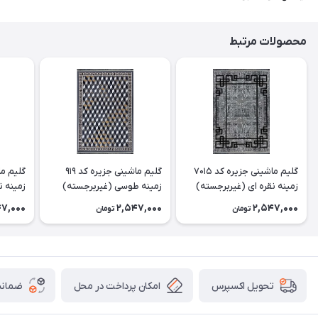
محصولات مرتبط
گلیم ماشینی جزیره کد 7015
گلیم ماشینی جزیره کد 919
زمینه نقره ای (غیربرجسته)
زمینه طوسی (غیربرجسته)
زمینه ن
47,000
2,547,000
2,547,000
تومان
تومان
امکان پرداخت در محل
ضمانت
تحویل اکسپرس