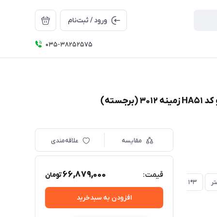
ورود / ثبت‌نام
035-38252575
مقایسه
علاقه‌مندی
66,879,000
قیمت:
تومان
3*1 متر
2*1 متر
1/5*1 متر
افزودن به سبدخرید