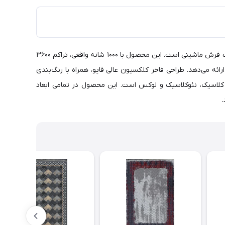
فرش ستاره کویر یزد 1000 شانه تراکم 3600 کلکسیون عالی قاپو کد HA51 زمینه 3012 گل برجسته تلفیقی از هنر اصیل ایرانی و فناوری روز صنعت فرش ماشینی است. این محصول با 1000 شانه واقعی، تراکم 3600
رنگ را ارائه می‌دهد. طراحی فاخر کلکسیون عالی قاپو، همراه با رنگ‌بندی
ن‌های کلاسیک، نئوکلاسیک و لوکس است. این محصول در تمامی ابعاد