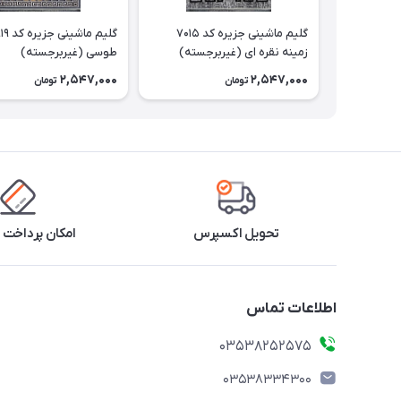
گلیم ماشینی جزیره کد 7015
زمینه نقره ای (غیربرجسته)
طوسی (غیربرجسته)
2,547,000
2,547,000
تومان
تومان
تحویل اکسپرس
امکان پرداخت 
اطلاعات تماس
03538252575
03538334300