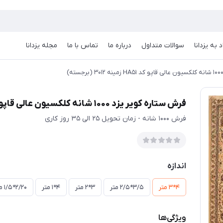
 به یزدانا
سوالات متداول
درباره ما
تماس با ما
مجله یزدانا
فرش ستاره کویر یزد 1000 شانه کلکسیون عالی قاپو کد HA51 زمینه 3012 (برجسته)
فرش 1000 شانه - زمان تحویل 25 الی 35 روز کاری
اندازه
4*3 متر
3/5*2/5 متر
3*2 متر
4*1 متر
2/20*1/5 متر
ویژگی‌ها