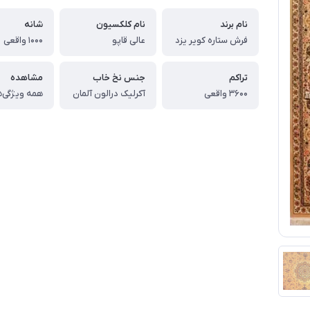
نام برند
نام کلکسیون
شانه
فرش ستاره کویر یزد
عالی قاپو
1000 واقعی
تراکم
جنس نخ خاب
مشاهده
3600 واقعی
آکرلیک درالون آلمان
همه ویژگی‌ه