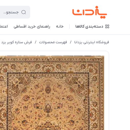
دسته‌بندی کالاها
خانه
راهنمای خرید اقساطی
اعتماد
فروشگاه اینترنتی یزدانا
/
فهرست محصولات
/
فرش ستاره کویر یزد 1000 شانه کلکسیون عالی قاپو کد HA51 زمینه 3012 (برجسته)