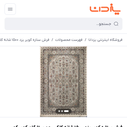
فروشگاه اینترنتی یزدانا
/
فهرست محصولات
/
فرش ستاره کویر یزد 1500 شانه کلکسیون ستارگان کویر کد TX503 زمینه 1003 (برجسته)