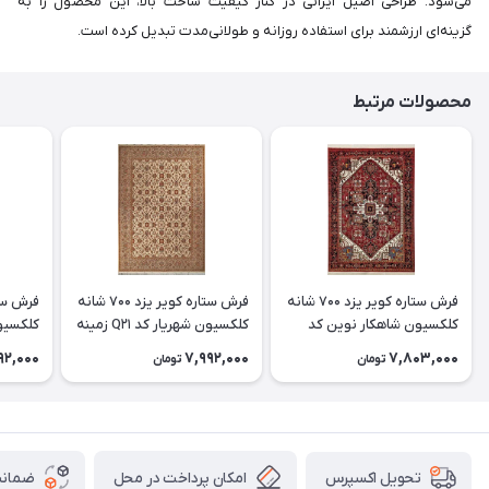
می‌شود. طراحی اصیل ایرانی در کنار کیفیت ساخت بالا، این محصول را به
گزینه‌ای ارزشمند برای استفاده روزانه و طولانی‌مدت تبدیل کرده است.
محصولات مرتبط
فرش ستاره کویر یزد 700 شانه
فرش ستاره کویر یزد 700 شانه
کلکسیون شاهکار نوین کد
کلکسیون شهریار کد Q21 زمینه
N132 زمینه 2559
1008 (غیربرجسته)
1080 (غیربرجسته)
92,000
7,992,000
7,803,000
تومان
تومان
امکان پرداخت در محل
ضمانت
تحویل اکسپرس