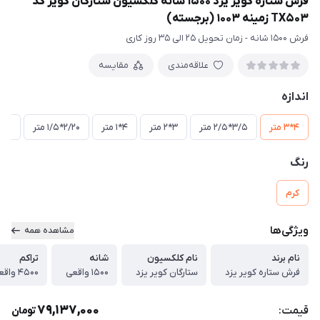
فرش ستاره کویر یزد 1500 شانه کلکسیون ستارگان کویر کد
TX503 زمینه 1003 (برجسته)
فرش 1500 شانه - زمان تحویل 25 الی 35 روز کاری
علاقه‌مندی
مقایسه
اندازه
4*3 متر
3/5*2/5 متر
3*2 متر
4*1 متر
2/20*1/5 متر
3*1 متر
رنگ
کرم
ویژگی‌ها
مشاهده همه
نام برند
نام کلکسیون
شانه
تراکم
فرش ستاره کویر یزد
ستارگان کویر یزد
1500 واقعی
4500 واقعی
79,137,000
قیمت:
تومان