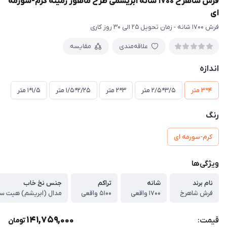
فرش شاهرخ 1700 شانه ابریشمی طرح ماهور زمینه کرم-سورمه
ای
فرش 1700 شانه - زمان تحویل 25 الی 30 روز کاری
علاقه‌مندی
مقایسه
اندازه
4*3 متر
3/5*2/5 متر
3*2 متر
2/25*1/5 متر
1/5*1 متر
رنگ
کرم-سورمه ای
ویژگی‌ها
نام برند
شانه
تراکم
جنس نخ خاب
فرش شاهرخ
1700 واقعی
5100 واقعی
مدال (ابریشم) هیت 
141,759,000
قیمت:
تومان