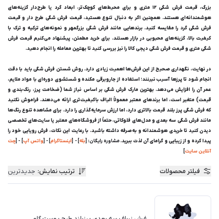
بزرگ، قیمت فرش شگی ۱۲ متری و برای محیط‌های کوچک‌تر، ابعاد گرد یا طرح‌دار گزینه‌های
هوشمندانه‌ای هستند. همچنین اگر به دنبال تنوع هستید، قیمت فرش شگی طرح دار و قیمت
فرش شگی گرد را مقایسه کنید. برندهایی مانند فرش شگی بزرگمهر و نمونه‌های ترکیه و ترک با
کیفیت بالا، گزینه‌های محبوبی در بازار هستند. برای خرید مطمئن، پیشنهاد می‌کنیم قیمت فرش
شگی متری و قیمت فرش شگی دیجی کالا را نیز بررسی کنید تا بهترین معامله را انجام دهید.
در نهایت، نگهداری صحیح از این فرش‌ها اهمیت زیادی دارد. روش شستن فرش شگی باید با دقت
انجام شود تا پرزها آسیب نبینند؛ استفاده از جاروبرقی مکنده و شستشوی دوره‌ای با مواد ملایم،
عمر آن را افزایش می‌دهد. بهترین مارک فرش شگی بر اساس نیاز شما (ضخامت پرز، رنگ‌بندی و
قیمت) متغیر است، اما برندهای معتبر معمولاً الیاف باکیفیت‌تری ارائه می‌دهند. فراموش نکنید
که فرش شگی پرز بلند قیمت بالاتری دارد، اما ارزش سرمایه‌گذاری را دارد. برای مشاهده تنوع رنگ‌ها
مانند فرش شگی سه بعدی و مدل‌های فلوکاتی، حتماً از فروشگاه‌های معتبر یا سایت‌های تخصصی
دیدن کنید تا خریدی هوشمندانه و به‌صرفه داشته باشید. با رعایت این نکات، فرش رویایی خود را
پیدا کرده و از زیبایی و گرامای آن لذت ببرید.
مشاوره رایگان: [
بله
] - [
اینستاگرام
] - [
واتس آپ
] - [
چت
آنلاین سایت
]
فیلتر محصولات
ترتیب نمایش
:
جدیدترین
فرش زرباف سه بعدی پرزبلند طرح پوست گاو