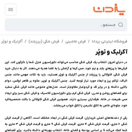
فروشگاه اینترنتی یزدانا
/
فرش ماشینی
/
فرش شگی (پرزبلند)
/
آکرلیک و توپُر
آکرلیک و توپُر
در دنیای امروز، انتخاب یک فرش شگی مناسب می‌تواند دکوراسیون منزل شما را دگرگون کند. این
فرش‌ها با پرزهای بلند و نرم خود، حس گرما و آرامش را به فضا هدیه می‌دهند. اگر به دنبال خرید
فرش شگی، فلوکاتی یا پرزبلند از جنس آکرلیک و توپُر هستید، باید به نکات مهمی مانند جنس
الیاف، تراکم پرز و ابعاد مورد نیاز توجه کنید. جنس آکرلیک و توپر، علاوه بر ظاهر لوکس، دوام
بالایی داشته و در برابر لک و گردوغبار مقاوم‌تر است. مدل‌های متنوعی مانند فرش شگی سفید
برای فضاهای روشن و مدرن، فرش شگی کرم برای دکوراسیون کلاسیک، و فرش شگی سبز برای ایجاد
حس طبیعت در خانه، طرفداران بسیاری دارند. همچنین فرش شگی فلوکاتی با بافت منحصربه‌فرد
خود، جلوه‌ای خاص به اتاق نشیمن یا اتاق خواب می‌بخشد.
یکی از دغدغه‌های اصلی خریداران، قیمت فرش شگی در ابعاد مختلف است. آگاهی از قیمت فرش
شگی ۶ متری، قیمت فرش شگی ۴ متری، قیمت فرش شگی ۹ متری و قیمت فرش شگی ۳ متری به
شما کمک می‌کند تا بر اساس بودجه و فضای خانه، انتخاب بهینه‌ای داشته باشید. برای فضاهای