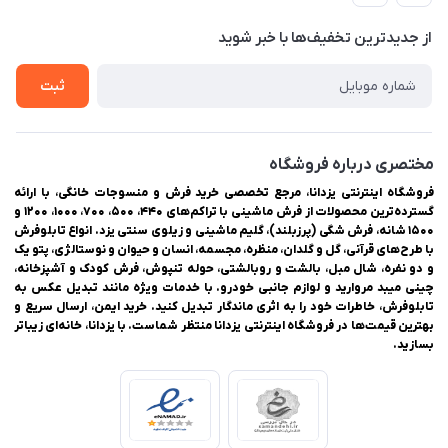
حریم خصوصی
درباره ما
از جدید‌ترین تخفیف‌ها با‌ خبر شوید
سوالات متداول
تماس با ما
ثبت
مختصری درباره فروشگاه
فروشگاه اینترنتی یزدانا، مرجع تخصصی خرید فرش و منسوجات خانگی، با ارائه
گسترده‌ترین محصولات از فرش ماشینی با تراکم‌های ۴۴۰، ۵۰۰، ۷۰۰، ۱۰۰۰، ۱۲۰۰ و
۱۵۰۰ شانه، فرش شگی (پرزبلند)، گلیم ماشینی و زیلوی سنتی یزد. انواع تابلوفرش
با طرح‌های قرآنی، گل و گلدان، منظره، مجسمه، انسان و حیوان و نوستالژی، پتو یک
و دو نفره، شال مبل، بالشت و روبالشتی، حوله تنپوش، فرش کودک و آشپزخانه،
چینی میبد مروارید و لوازم جانبی خودرو. با خدمات ویژه مانند تبدیل عکس به
تابلوفرش، خاطرات خود را به اثری ماندگار تبدیل کنید. خرید ایمن، ارسال سریع و
بهترین قیمت‌ها در فروشگاه اینترنتی یزدانا منتظر شماست. با یزدانا، خانه‌ای زیباتر
بسازید.