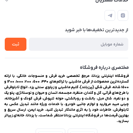
خدمات مشتریان
یزد، بلوار شهیدان اشرف، روبروی دانشگاه ملاصدرا، فروشگاه
مجله فروشگاه
راهنمای ثبت سفارش
اینترنتی یزدانا
لیست محصولات
حریم خصوصی
درباره ما
از جدید‌ترین تخفیف‌ها با‌ خبر شوید
سوالات متداول
تماس با ما
ثبت
مختصری درباره فروشگاه
فروشگاه اینترنتی یزدانا، مرجع تخصصی خرید فرش و منسوجات خانگی، با ارائه
گسترده‌ترین محصولات از فرش ماشینی با تراکم‌های ۴۴۰، ۵۰۰، ۷۰۰، ۱۰۰۰، ۱۲۰۰ و
۱۵۰۰ شانه، فرش شگی (پرزبلند)، گلیم ماشینی و زیلوی سنتی یزد. انواع تابلوفرش
با طرح‌های قرآنی، گل و گلدان، منظره، مجسمه، انسان و حیوان و نوستالژی، پتو یک
و دو نفره، شال مبل، بالشت و روبالشتی، حوله تنپوش، فرش کودک و آشپزخانه،
چینی میبد مروارید و لوازم جانبی خودرو. با خدمات ویژه مانند تبدیل عکس به
تابلوفرش، خاطرات خود را به اثری ماندگار تبدیل کنید. خرید ایمن، ارسال سریع و
بهترین قیمت‌ها در فروشگاه اینترنتی یزدانا منتظر شماست. با یزدانا، خانه‌ای زیباتر
بسازید.