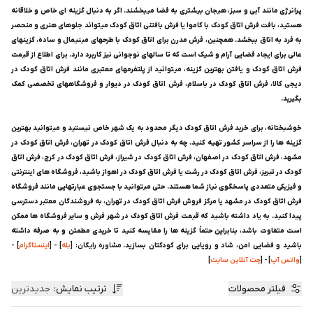
پرانرژی مانند آبی و سبز، هیجان بیشتری به فضا میبخشند. اگر به دنبال گزینه ای خاص و خلاقانه
هستید، بافت فرش اتاق کودک با کاموا یا فرش بافتنی اتاق کودک میتواند جلوهای هنری و منحصر
به فرد به اتاق ببخشد. همچنین، فرش مدرن برای اتاق کودک با طرحهای مینیمال و ساده، گزینهای
عالی برای ایجاد فضایی آرام و شیک است که تا سالهای نوجوانی نیز کاربرد دارد. برای اطلاع از قیمت
فرش اتاق کودک و یافتن بهترین گزینه، میتوانید از پلتفرمهای معتبری مانند فرش اتاق کودک در
دیجی کالا، فرش اتاق کودک در باسلام، فرش اتاق کودک در دیوار و فروشگاههای تخصصی کمک
بگیرید.
خوشبختانه، برای خرید فرش اتاق کودک دیگر محدود به یک شهر خاص نیستید و میتوانید بهترین
گزینه ها را از سراسر کشور تهیه کنید. چه به دنبال فرش اتاق کودک در تهران، فرش اتاق کودک در
مشهد، فرش اتاق کودک در اصفهان، فرش اتاق کودک در شیراز، فرش اتاق کودک در کرج، فرش اتاق
کودک در تبریز، فرش اتاق کودک در رشت یا فرش اتاق کودک در اهواز باشید، فروشگاه های اینترنتی
و فیزیکی متعددی پاسخگوی نیاز شما هستند. حتی میتوانید با جستجوی عبارتهایی مانند فروشگاه
فرش اتاق کودک در مشهد یا مرکز فروش فرش اتاق کودک در تهران، به فروشندگان معتبر دسترسی
پیدا کنید. به یاد داشته باشید که قیمت فرش اتاق کودک در شهر فرش و سایر فروشگاه ها ممکن
است متفاوت باشد، بنابراین حتماً گزینه ها را مقایسه کنید تا خریدی مطمئن و به صرفه داشته
باشید و فضایی امن، شاد و رویایی برای کودکتان بسازید.
مشاوره رایگان: [
بله
] - [
اینستاگرام
] -
[
واتس آپ
] - [
چت آنلاین سایت
]
فیلتر محصولات
ترتیب نمایش
:
جدیدترین