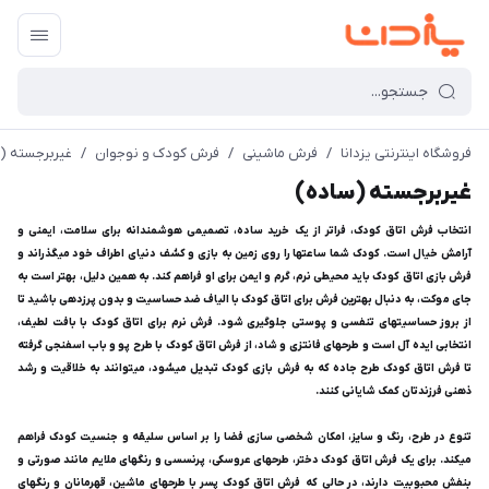
فروشگاه اینترنتی یزدانا
/
فرش ماشینی
/
فرش کودک و نوجوان
/
غیربرجسته (
غیربرجسته (ساده)
انتخاب فرش اتاق کودک، فراتر از یک خرید ساده، تصمیمی هوشمندانه برای سلامت، ایمنی و
آرامش خیال است. کودک شما ساعتها را روی زمین به بازی و کشف دنیای اطراف خود میگذراند و
فرش بازی اتاق کودک باید محیطی نرم، گرم و ایمن برای او فراهم کند. به همین دلیل، بهتر است به
جای موکت، به دنبال بهترین فرش برای اتاق کودک با الیاف ضد حساسیت و بدون پرزدهی باشید تا
از بروز حساسیتهای تنفسی و پوستی جلوگیری شود. فرش نرم برای اتاق کودک با بافت لطیف،
انتخابی ایده آل است و طرحهای فانتزی و شاد، از فرش اتاق کودک با طرح پو و باب اسفنجی گرفته
تا فرش اتاق کودک طرح جاده که به فرش بازی کودک تبدیل میشود، میتوانند به خلاقیت و رشد
ذهنی فرزندتان کمک شایانی کنند.
تنوع در طرح، رنگ و سایز، امکان شخصی سازی فضا را بر اساس سلیقه و جنسیت کودک فراهم
میکند. برای یک فرش اتاق کودک دختر، طرحهای عروسکی، پرنسسی و رنگهای ملایم مانند صورتی و
بنفش محبوبیت دارند، در حالی که فرش اتاق کودک پسر با طرحهای ماشین، قهرمانان و رنگهای