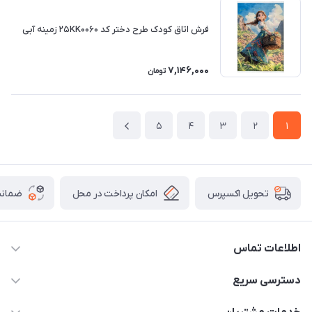
فرش اتاق کودک طرح دختر کد 25KK0060 زمینه آبی
7,146,000
تومان
5
4
3
2
1
امکان پرداخت در محل
ضمانت
تحویل اکسپرس
اطلاعات تماس
03538252575
دسترسی سریع
03538334300
حساب کاربری