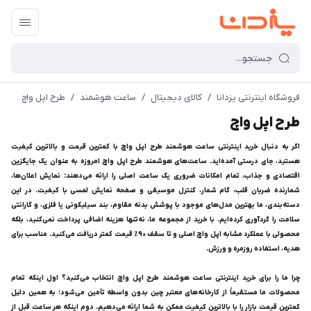
فروشگاه اینترنتی یزدانا
/
کالای دیجیتال
/
ساعت هوشمند
/
طرح اپل واچ
طرح اپل واچ
اگر به دنبال خرید اینترنتی ساعت هوشمند طرح اپل واچ با کمترین قیمت و بالاترین کیفیت
هستید، جای درستی آمده‌اید. ساعت‌های هوشمند طرح اپل واچ امروزه به عنوان یک جایگزین
اقتصادی و جذاب، تمام امکانات ضروری یک ساعت اصلی را ارائه می‌دهند: نمایش اعلان‌ها،
شمارنده ضربان قلب، گام شمار، کنترل موسیقی و صفحه نمایش لمسی با کیفیت. در این
دسته‌بندی، ما بهترین مدل‌های موجود با پوشش بدنه مقاوم، بند سیلیکونی یا فلزی، و گارانتی
سلامت را گردآوری کرده‌ایم. با خرید از مجموعه ما، نه‌تنها هزینه اضافی پرداخت نمی‌کنید، بلکه
محصولی با عملکرد مشابه اپل واچ اصلی و تا سقف ۹۰٪ قیمت کمتر دریافت می‌کنید. مناسب برای
هدیه، استفاده روزمره و ورزش.
چرا ما را برای خرید اینترنتی ساعت هوشمند طرح اپل واچ انتخاب می‌کنید؟ اول اینکه تمام
محصولات ما مستقیماً از کارخانه‌های معتبر چین بدون واسطه تأمین می‌شود؛ به همین دلیل
کمترین قیمت بازار را با بالاترین کیفیت ممکن به شما ارائه می‌دهیم. دوم اینکه هر ساعت قبل از