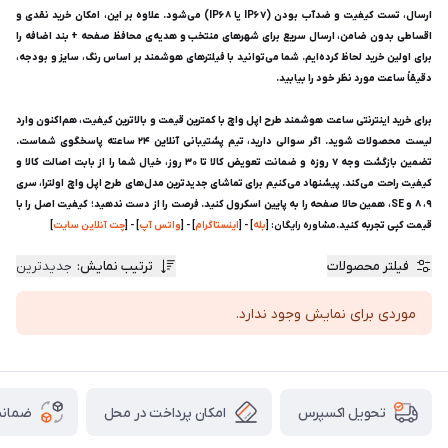
ارسال، تست کیفیت و ضدآب بودن (IP67 یا IP68) می‌شود. علاوه بر این، امکان خرید نقدی و
اقساطی بدون ضامن، ارسال سریع برای شهرهای منتخب و هدیه‌ی محافظ صفحه + بند اضافه را
برای اولین خرید لحاظ کرده‌ایم. شما می‌توانید با فیلترهای هوشمند بر اساس رنگ، سایز و بودجه،
دقیقاً ساعت مورد نظر خود را بیابید.
برای خرید اینترنتی ساعت هوشمند طرح اپل واچ با کمترین قیمت و بالاترین کیفیت، هم‌اکنون وارد
لیست محصولات شوید. اگر سوالی دارید، تیم پشتیبانی آنلاین ۲۴ ساعته پاسخگوی شماست.
تضمین بازگشت وجه ۷ روزه و ضمانت تعویض کالا تا ۳۰ روز، خیال شما را از بابت اصالت کالا و
کیفیت راحت می‌کند. پیشنهاد می‌کنیم برای تماشای جدیدترین مدل‌های طرح اپل واچ اولترا، سری
۹، ۸ و SE، همین حالا صفحه را به پایین اسکرول کنید. فرصت را از دست ندهید؛ کیفیت اصل را با
قیمت کپی تجربه کنید.
مشاوره رایگان: [
بله
] - [
اینستاگرام
] - [
واتس آپ
] - [
چت آنلاین سایت
]
فیلتر محصولات
ترتیب نمایش
:
جدیدترین
موردی برای نمایش وجود ندارد.
امکان پرداخت در محل
ضمانت
تحویل اکسپرس