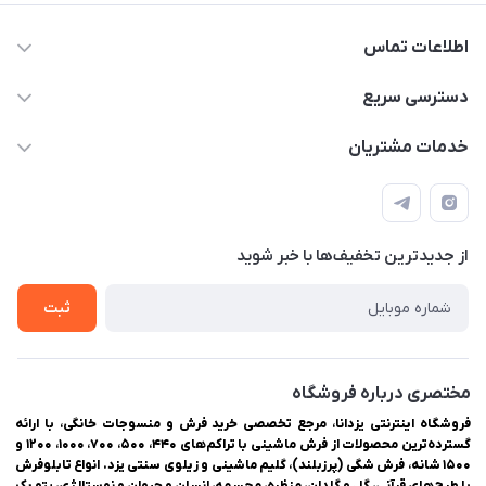
اطلاعات تماس
03538252575
دسترسی سریع
03538334300
حساب کاربری
خدمات مشتریان
یزد، بلوار شهیدان اشرف، روبروی دانشگاه ملاصدرا، فروشگاه
مجله فروشگاه
راهنمای ثبت سفارش
اینترنتی یزدانا
لیست محصولات
حریم خصوصی
درباره ما
از جدید‌ترین تخفیف‌ها با‌ خبر شوید
سوالات متداول
تماس با ما
ثبت
مختصری درباره فروشگاه
فروشگاه اینترنتی یزدانا، مرجع تخصصی خرید فرش و منسوجات خانگی، با ارائه
گسترده‌ترین محصولات از فرش ماشینی با تراکم‌های ۴۴۰، ۵۰۰، ۷۰۰، ۱۰۰۰، ۱۲۰۰ و
۱۵۰۰ شانه، فرش شگی (پرزبلند)، گلیم ماشینی و زیلوی سنتی یزد. انواع تابلوفرش