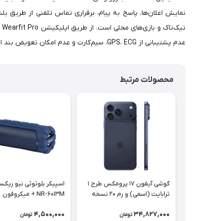
نمایش اعلان‌ها، پاسخ به پیام، برقراری تماس تلفنی از طریق ب
عدم پشتیبانی از GPS، ECG، سیم‌کارت و عدم امکان تعویض بند است.
محصولات مرتبط
گوشی آیفون 17 پرومکس طرح 1
اسپیکر بلوتوثی نیو ریک
ترابایت (اسمی) و رم 20 نسخه
NR-6013M + میکروفون
کلون و برند HI (ساخت ویتنام)
4,500,000
34,827,000
تومان
تومان