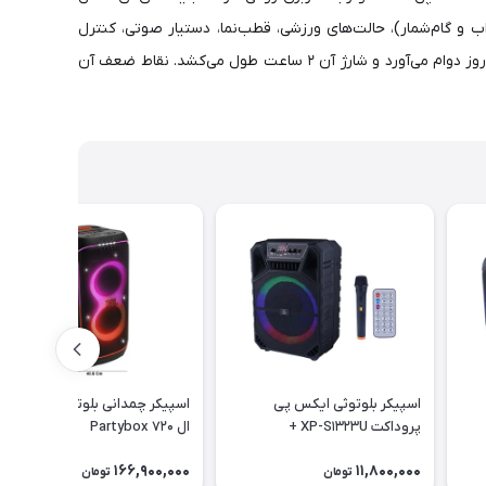
 و گام‌شمار)، حالت‌های ورزشی، قطب‌نما، دستیار صوتی، کنترل
تیک‌تاک و بازی‌های محلی است. از طریق اپلیکیشن Wearfit Pro به گوشی‌های اندروید و آیفون متصل می‌شود. باتری 320 میلی‌آمپری حدود ۳ روز دوام می‌آورد و شارژ آن ۲ ساعت طول می‌کشد. نقاط ضعف آن
اسپیکر بلوتوثی ایکس پی
اسپیکر چمدانی بلوتوثی جی بی
پروداکت XP-S1323U +
ال Partybox 720
میکروفون و ریموت کنترل
166,900,000
11,800,000
تومان
تومان