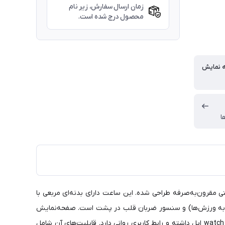
زمان ارسال سفارش، زیر نام
محصول درج شده است.
ه نمایش
ا
اچ با قیمتی مقرون‌به‌صرفه طراحی شده. این ساعت دارای بدنه‌ای مربعی با
ریع به ورزش‌ها) و سنسور ضربان قلب در پشت است. صفحه‌نمایش
2.12 اینچی AMOLED با رزولوشن 485×520، شیشه 2.5D و قابلیت Always On Display دارد. سیستم عامل اختصاصی آن شباهت زیادی به watch OS اپل داشته و رابط کاربری روانی دارد. قابلیت‌های آن شامل