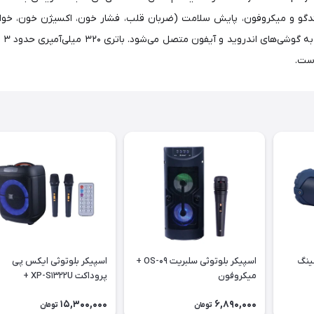
لندگو و میکروفون، پایش سلامت (ضربان قلب، فشار خون، اکسیژن خون، خواب
سینگ
اسپیکر بلوتوثی سلبریت OS-09 +
اسپیکر بلوتوثی ایکس پی
میکروفون
پروداکت XP-S1322U +
میکروفون و ریموت کنترل
15,300,000
6,890,000
تومان
تومان