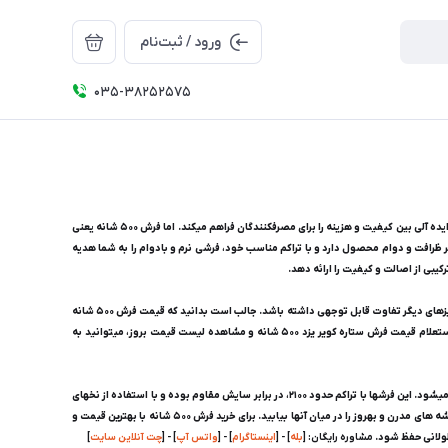
ورود / ثبت‌نام
035-38252575
آیا به دنبال خرید فرش 500 شانه با کیفیت و قیمت مناسب هستید؟ فرش 500 شانه یکی از پرفروشترین و محبوبترین انواع فرش ماشینی در بازار ایران است که با تراکم و تعداد گره مناسب، تعادل ایده آلی بین کیفیت و هزینه را برای مصرفکنندگان فراهم میکند. اما فرش 500 شانه یعنی
نای آن است که تأثیر مستقیم بر ظرافت و دوام محصول دارد و با تراکم مناسب خود، فرشی نرم و بادوام را به شما هدیه
قیمت فرش 500 شانه بسته به عوامل مختلفی مانند ابعاد، طرح، جنس نخ و کلکسیون متغیر است؛ به طوریکه قیمت فرش 500 شانه 12 متری ستاره کویر یزد میتواند با فرش 500 شانه 9 متری یا سایزهای دیگر تفاوت قابل توجهی داشته باشد. جالب است بدانید که قیمت فرش 500 شانه
12 متری مشهد با محصولات تولید یزد و کاشان مقایسه میشود و هرکدام ویژگی های خاص خود را دارند، اما کیفیت بالای محصولات ستاره کویر یزد همواره مورد تحسین قرار گرفته است. برای استعلام قیمت فرش ستاره کویر یزد 500 شانه و مشاهده لیست قیمت بروز، میتوانید به
فرش ماشینی 500 شانه با ضخامت و نرمی بالا به دلیل ارتفاع نخ خاب حدود ۱۲ میلیمتر، گزینه ای عالی برای فضاهایی است که نیاز به نشیمن و راحتی دارند و عایق مناسبی در برابر سرما محسوب میشود. این فرشها با تراکم حدود ۲۱۰۰، در برابر سایش مقاوم بوده و با استفاده از نخهای
باکیفیتی چون اکریلیک و پلی استر هیت ست، پرزدهی بسیار کمی دارند و به راحتی تمیز میشوند. تنوع طرح در این محصولات بسیار بالاست و شما میتوانید از طرحهای سنتی و کلاسیک گرفته تا نقشه های مدرن و بهروز را در میان آنها بیابید. برای خرید فرش 500 شانه با بهترین قیمت و
 طولانی حفظ شود.
مشاوره رایگان: [
بله
] - [
اینستاگرام
] - [
واتس آپ
] - [
چت آنلاین سایت
]