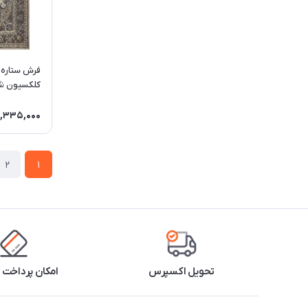
(رنگبندی مت
,335,000
2
1
تحویل اکسپرس
امکان پرداخت 