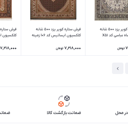
فرش ستاره کویر یزد 500 شانه
فرش ستاره کویر یزد 500 شانه
کلکسیون شاه عباسی کد X51
کلکسیون ایساتیس کد I06 زمینه
نوع)
8090
متنوع)
7,218,000
7,218,000
7
تومان
تومان
در محل
ضمانت بازگشت کالا
ضمانت 