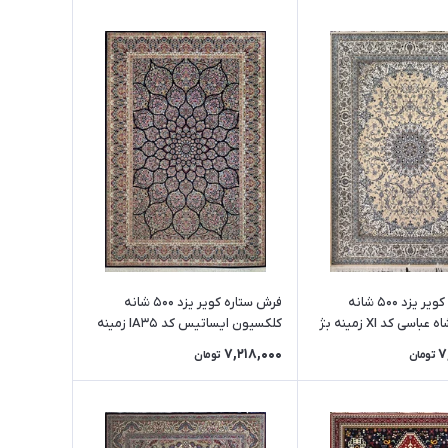
فرش ستاره کویر یزد 500 شانه
فرش ستاره کویر یزد 500 شانه
سی کد XI زمینه بژ
کلکسیون ایساتیس کد IA35 زمینه
8099
7,218,000
7
تومان
تومان