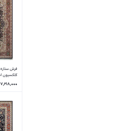
سورمه ای ح
7,218,000