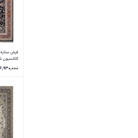
سورمه ای 
6,930,000