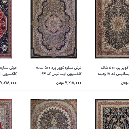
فرش ستاره کویر یزد 500 شانه
فرش ستاره کویر یزد 500 شانه
کلکسیون ایساتیس کد IA زمینه
کلکسیون ایساتیس کد I64
کلکسیون ایساتیس
اشیه لاکی
(رنگبندی متنوع)
7,218,000
7,218,000
تومان
تومان