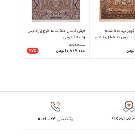
فرش ستاره کویر یزد 500 شانه
فرش کاشان 500 شانه طرح پارادایس
کلکسیون ایساتیس کد I08 (رنگبندی
زمینه گردویی
14,783,000
10,867,000
27٪
تومان
تومان
اصالت کالا
پشتیبانی ۲۴ ساعته