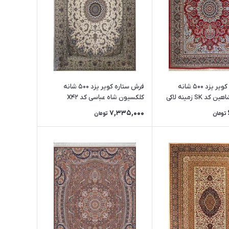
فرش ستاره کویر یزد 500 شانه
فرش ستاره کویر یزد 500 شانه
 SK زمینه لاکی
کلکسیون شاه عباسی کد X42
(رنگبندی متنوع)
7,335,000
تومان
تومان