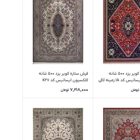
فرش ستاره کویر یزد 500 شانه
فرش ستاره کویر یزد 500 شانه
 کد IA زمینه لاکی
کلکسیون ایساتیس کد K27
(رنگبندی متنوع)
7,218,000
تومان
تومان