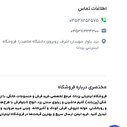
اطلاعات تماس
03538252575
03538334300
یزد، بلوار شهیدان اشرف، روبروی دانشگاه ملاصدرا، فروشگاه
اینترنتی یزدانا
مختصری درباره فروشگاه
شگی (پرزبلند)، گلیم ماشینی و زیلوی سنتی یزد. انواع تابلوفرش با طرح‌ها
و روبالشتی، حوله تنپوش، فرش کودک و آشپزخانه، چینی میبد مروارید و ل
تبدیل کنید. خرید ایمن، ارسال سریع و بهترین قیمت‌ها در فروشگاه اینترنتی ی