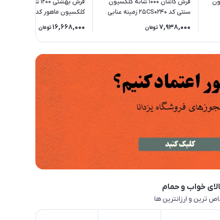
سیون
فرش کاشان 1000 شانه کلکسیون
فرش بهشتی 1200 شانه ابریشمی
سنتی کد 25CS0240 زمینه عنابی
کلکسیون ماهور کد 5615 زمینه
سورمه ای
16,668,000
7,938,000
تومان
تومان
لای خواب و حمام
ص ترین و ارزانترین ها