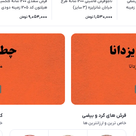
نه ابریشمی
تابلوفرش ماشینی 1200 شانه طرح
فرش سعدی 1200 شانه کلک
کلکسیون ماهور کد 5548 زمینه
خیابان شانزلیزه (3 سایز)
هیلتون کد 1205 زمینه دودی
9,054,000
1,530,000
تومان
تومان
فرش های گرد و بیضی
کا
خاص ترین و ارزانترین ها
خا