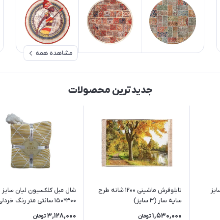
مشاهده همه
جدیدترین محصولات
ایز
تابلوفرش ماشینی 1200 شانه طرح
شال مبل کلکسیون لیان سایز
سایه سار (3 سایز)
300*150 سانتی متر رنگ خردلی
3,128,000
1,530,000
تومان
تومان