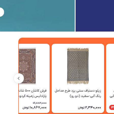
زیلو دستباف سنتی یزد طرح مداخل
فرش کاشان 500 شانه طرح
بی
رنگ آبی-سفید (دو رو)
پارادایس زمینه گردویی
14,783,000
10,867,000
2,340,000
27٪
3
تومان
تومان