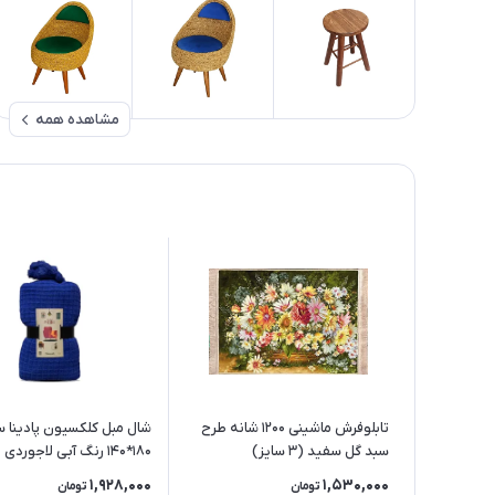
مشاهده همه
تابلوفرش ماشینی 1200 شانه طرح
شال مبل کلکسیون پادینا س
سبد گل سفید (3 سایز)
180*140 رنگ آبی لاجوردی
1,928,000
1,530,000
تومان
تومان