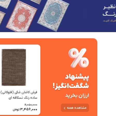
پیشنهاد
شگفت‌انگیز!
فرش کاشان شگی (فلوکاتی) 
ارزان بخرید
ساده رنگ نسکافه ای
4,050,000
مشاهده همه
3,456,000
تومان