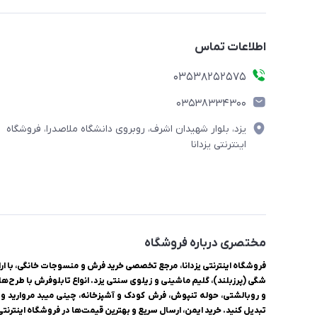
اطلاعات تماس
03538252575
03538334300
یزد، بلوار شهیدان اشرف، روبروی دانشگاه ملاصدرا، فروشگاه
اینترنتی یزدانا
مختصری درباره فروشگاه
شگی (پرزبلند)، گلیم ماشینی و زیلوی سنتی یزد. انواع تابلوفرش با طرح‌ها
و روبالشتی، حوله تنپوش، فرش کودک و آشپزخانه، چینی میبد مروارید و ل
تبدیل کنید. خرید ایمن، ارسال سریع و بهترین قیمت‌ها در فروشگاه اینترنتی ی