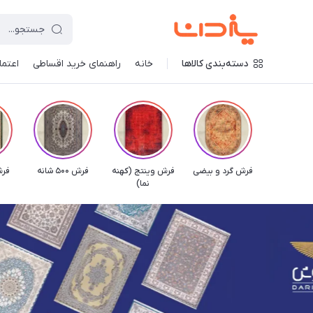
دسته‌بندی کالاها
خانه
راهنمای خرید اقساطی
اعتماد
فرش گرد و بیضی
فرش وینتج (کهنه
فرش 500 شانه
فرش 700
نما)