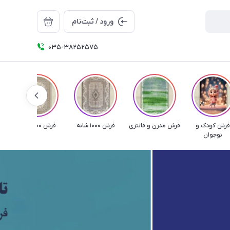
ورود / ثبت‌نام
035-38252575
رش کودک و
فرش مدرن و فانتزی
فرش 1000 شانه
فرش 1200 شانه
فر
نوجوان