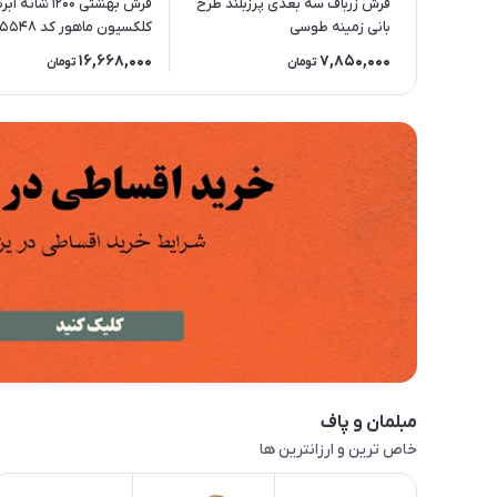
فرش زرباف سه بعدی پرزبلند طرح
فرش بهشتی 1200 شا
بانی زمینه طوسی
لاکی
16,668,000
7,850,000
تومان
تومان
مبلمان و پاف
خاص ترین و ارزانترین ها