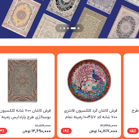
طرح
فرش کاشان گرد کلکسیون فانتزی
فرش کاشان 700 شانه کلکسیون
700 شانه کد 100457 زمینه تمام
نوستالژی طرح پارادایس زمینه آ
رنگ
18,822,000
13,338,000
12,690,000
10,817,000
3٪
19٪
15٪
تومان
تومان