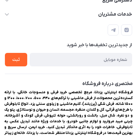
دسترسی سریع
03538334300
حساب کاربری
خدمات مشتریان
یزد، بلوار شهیدان اشرف، روبروی دانشگاه ملاصدرا، فروشگاه
مجله فروشگاه
راهنمای ثبت سفارش
اینترنتی یزدانا
لیست محصولات
حریم خصوصی
درباره ما
از جدید‌ترین تخفیف‌ها با‌ خبر شوید
سوالات متداول
تماس با ما
ثبت
مختصری درباره فروشگاه
فروشگاه اینترنتی یزدانا، مرجع تخصصی خرید فرش و منسوجات خانگی، با ارائه
گسترده‌ترین محصولات از فرش ماشینی با تراکم‌های ۴۴۰، ۵۰۰، ۷۰۰، ۱۰۰۰، ۱۲۰۰ و
۱۵۰۰ شانه، فرش شگی (پرزبلند)، گلیم ماشینی و زیلوی سنتی یزد. انواع تابلوفرش
با طرح‌های قرآنی، گل و گلدان، منظره، مجسمه، انسان و حیوان و نوستالژی، پتو یک
و دو نفره، شال مبل، بالشت و روبالشتی، حوله تنپوش، فرش کودک و آشپزخانه،
چینی میبد مروارید و لوازم جانبی خودرو. با خدمات ویژه مانند تبدیل عکس به
تابلوفرش، خاطرات خود را به اثری ماندگار تبدیل کنید. خرید ایمن، ارسال سریع و
بهترین قیمت‌ها در فروشگاه اینترنتی یزدانا منتظر شماست. با یزدانا، خانه‌ای زیباتر