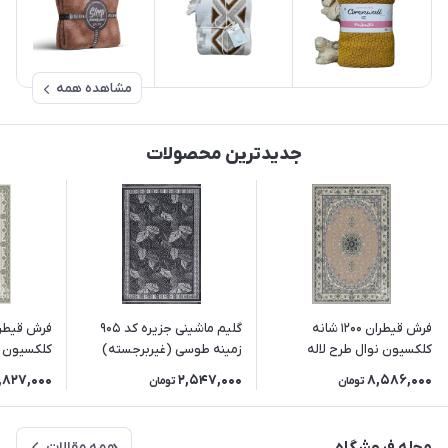
مشاهده همه
جدیدترین محصولات
فرش قیطران 1200 شانه
گلیم ماشینی جزیره کد 905
کلکسیون نوال طرح لاله
زمینه طوسی (غیربرجسته)
کلکسیون م
(رنگبندی متنوع)
(رنگبندی 
,827,000
2,547,000
8,586,000
تومان
تومان
همه مقالات