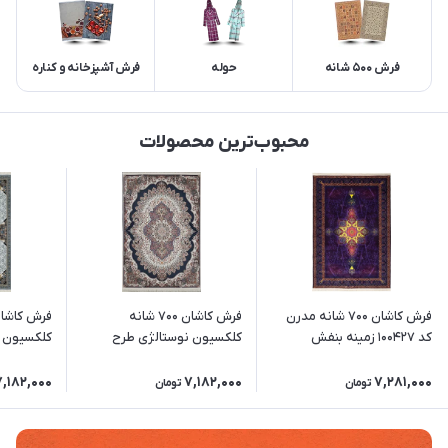
فرش 500 شانه
حوله
فرش آشپزخانه و کناره
محبوب‌ترین محصولات
فرش کاشان 700 شانه مدرن
فرش کاشان 700 شانه
کد 100427 زمینه بنفش
کلکسیون نوستالژی طرح
کلکسیون ن
ارکیده (رنگبندی متنوع)
زمینه نقره
7,182,000
7,182,000
7,281,000
تومان
تومان