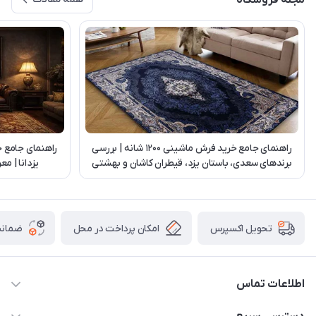
مجله فروشگاه
راهنمای جامع خرید فرش ماشینی 1200 شانه | بررسی
راهنمای جامع 
برندهای سعدی، باستان یزد، قیطران کاشان و بهشتی
یزدانا | م
تبریز
امکان پرداخت در محل
ضمانت
تحویل اکسپرس
اطلاعات تماس
03538252575