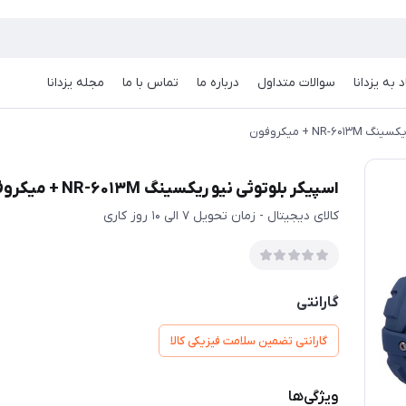
 به یزدانا
سوالات متداول
درباره ما
تماس با ما
مجله یزدانا
NR + میکروفون
اسپیکر بلوتوثی نیو ریکسینگ NR-6013M + میکروفون
کالای دیجیتال - زمان تحویل 7 الی 10 روز کاری
گارانتی
گارانتی تضمین سلامت فیزیکی کالا
ویژگی‌ها