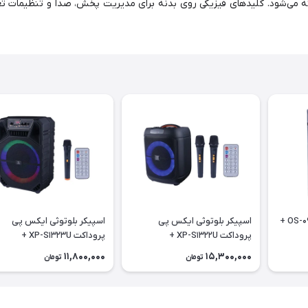
ه می‌شود. کلیدهای فیزیکی روی بدنه برای مدیریت پخش، صدا و تنظیمات تع
اسپیکر بلوتوثی سلبریت OS-09 +
اسپیکر بلوتوثی ایکس پی
اسپیکر بلوتوثی ایکس پی
پروداکت XP-S1322U +
پروداکت XP-S1323U +
میکروفون و ریموت کنترل
میکروفون و ریموت کنترل
11,800,000
15,300,000
تومان
تومان