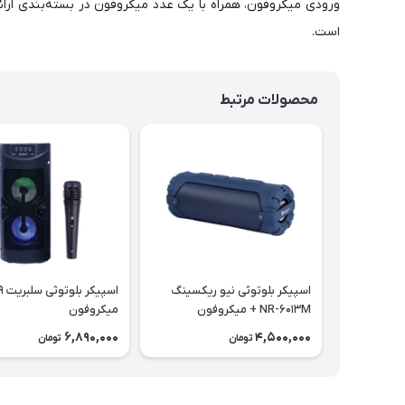
ورودی میکروفون، همراه با یک عدد میکروفون در بسته‌بندی ارائ
است.
محصولات مرتبط
اسپیکر بلوتوثی نیو ریکسینگ
NR-6013M + میکروفون
میکروفون
6,890,000
4,500,000
تومان
تومان