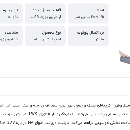
ابعاد
قابلیت شارژ مجدد
توان خروجی
11*11.1*28 سانتی متر
از طریق پورت MicroUSB
10 وات
برد اتصال بلوتوث
نوع محصول
مشاهده
10 متر
اسپیکر شارژی ، اسپیکر بلوتوثی
همه ویژگی‌ه