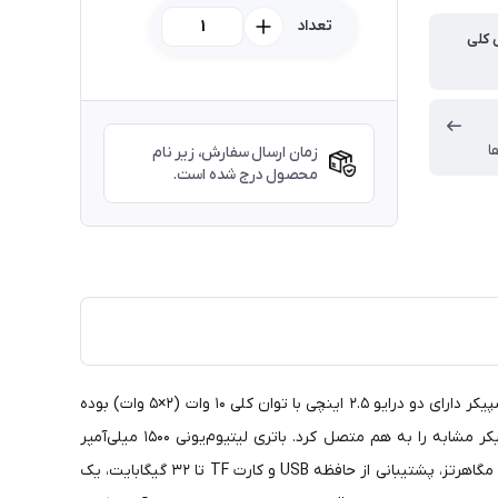
تعداد
 کلی
ا
زمان ارسال سفارش، زیر نام
محصول درج شده است.
اسپیکر بی‌سیم قابل حمل New Rixing مدل NR-6013M به همراه میکروفون، گزینه‌ای سبک و جمع‌وجور برای مصارف روزمره و سفر است. این اسپیکر دارای دو درایو ۲.۵ اینچی با توان کلی ۱۰ وات (۲×۵ وات) بوده
و از بلوتوث نسخه ۵.۰ با برد ۱۰ متر و همچنین ورودی AUX برای اتصال سیمی پشتیبانی می‌کند. با بهره‌گیری از فناوری TWS می‌توان دو اسپیکر مشابه را به هم متصل کرد. باتری لیتیوم‌یونی ۱۵۰۰ میلی‌آمپر
ساعتی، ۳ ساعت زمان شارژ (از طریق درگاه میکرو USB) و ۴ تا ۵ ساعت پخش موسیقی فراهم می‌کند. قابلیت دریافت امواج FM در بازه ۸۷ تا ۱۰۸ مگاهرتز، پشتیبانی از حافظه USB و کارت TF تا ۳۲ گیگابایت، یک