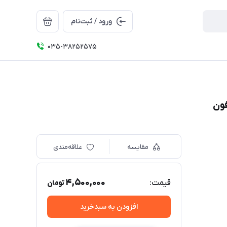
ورود / ثبت‌نام
035-38252575
مقایسه
علاقه‌مندی
4,500,000
قیمت:
تومان
افزودن به سبدخرید