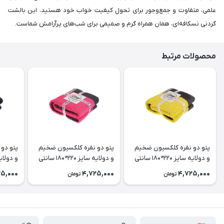
علمی، متفاوت و جمع‌وجور برای تحول کیفیت خواب خود هستید، این بالشت
گردنی نسکافه‌ای، همان همراه گرم و صمیمی برای شب‌های پرآرامش شماست.
محصولات مرتبط
پتو دو نفره کلکسیون ضخیم
پتو دو نفره کلکسیون ضخیم
پتو دو
و دولایه سایز 220*180 سانتی
و دولایه سایز 220*180 سانتی
متر رنگ زرد
متر رنگ صورتی تیره
متر رنگ
25,000
4,725,000
4,725,000
تومان
تومان