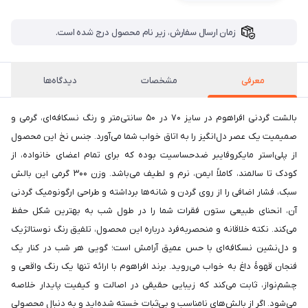
زمان ارسال سفارش، زیر نام محصول درج شده است.
معرفی
مشخصات
دیدگاه‌ها
بالشت گردنی افراهوم در سایز ۷۰ در ۵۰ سانتی‌متر و رنگ نسکافه‌ای، گرمی و
صمیمیت یک عصر دل‌انگیز را به اتاق خواب شما می‌آورد. جنس نخ این محصول
از پلی‌استر مایکروفایبر ضدحساسیت بوده که برای تمام اعضای خانواده، از
کودک تا سالمند، کاملاً ایمن، نرم و لطیف می‌باشد. وزن ۳۰۰ گرمی این بالش
سبک، فشار اضافی را از روی گردن و شانه‌ها برداشته و طراحی ارگونومیک گردنی
آن، انحنای طبیعی ستون فقرات شما را در طول شب به بهترین شکل حفظ
می‌کند. نکته خلاقانه و منحصربه‌فرد درباره این محصول، تلفیق رنگ نوستالژیک
و دل‌نشین نسکافه‌ای با حس عمیق آرامش است؛ گویی هر شب در کنار یک
فنجان قهوهٔ داغ به خواب می‌روید. برند افراهوم با ارائه تنها یک رنگ واقعی و
چشم‌نواز، ثابت می‌کند که زیبایی حقیقی در اصالت و کیفیت پایدار خلاصه
می‌شود. اگر از بالش‌های نامناسب و بی‌ثبات خسته شده‌اید و به دنبال محصولی