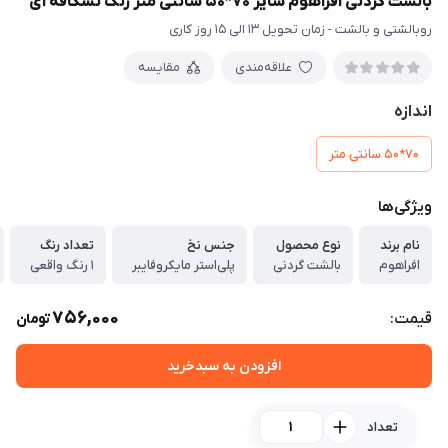
بالشت گردنی افراهوم سایز 70*50 سانتی متر رنگ نسکافه ای
روبالشتی و بالشت - زمان تحویل 13 الی 15 روز کاری
علاقه‌مندی
مقایسه
اندازه
70*50 سانتی متر
ویژگی‌ها
نام برند
نوع محصول
جنس نخ
تعداد رنگ
افراهوم
بالشت گردنی
پلی‌استر مایکروفایبر
1 رنگ واقعی
756,000
قیمت:
تومان
افزودن به سبدخرید
تعداد