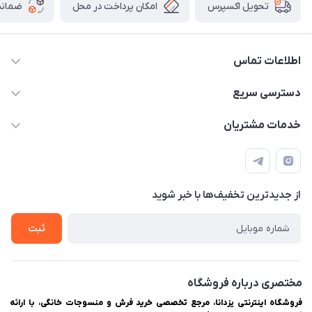
امکان پرداخت در محل
ضمانت
تحویل اکسپرس
اطلاعات تماس
03538252575
دسترسی سریع
03538334300
حساب کاربری
خدمات مشتریان
یزد، بلوار شهیدان اشرف، روبروی دانشگاه ملاصدرا، فروشگاه
مجله فروشگاه
راهنمای ثبت سفارش
اینترنتی یزدانا
لیست محصولات
حریم خصوصی
درباره ما
از جدید‌ترین تخفیف‌ها با‌ خبر شوید
سوالات متداول
تماس با ما
ثبت
مختصری درباره فروشگاه
فروشگاه اینترنتی یزدانا، مرجع تخصصی خرید فرش و منسوجات خانگی، با ارائه