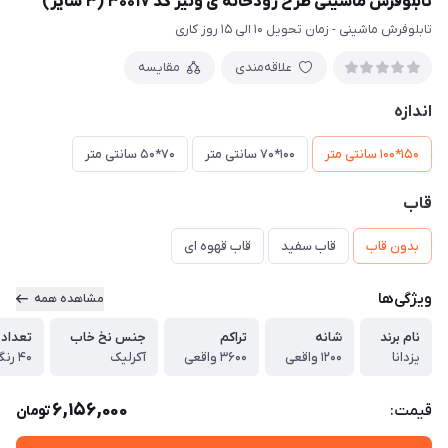
تابلوفرش ماشینی طرح رودخانه ی ونیز کد 30017 (3 سایز)
تابلوفرش ماشینی - زمان تحویل 10 الی 15 روز کاری
علاقه‌مندی
مقایسه
اندازه
150*100 سانتی متر
100*70 سانتی متر
70*50 سانتی متر
قاب
بدون قاب
قاب سفید
قاب قهوه ای
ویژگی‌ها
مشاهده همه
نام برند
شانه
تراکم
جنس نخ خاب
تعداد 
یزدانا
1200 واقعی
3600 واقعی
آکرلیک
40 رنگ واقعی
6,156,000
قیمت:
تومان