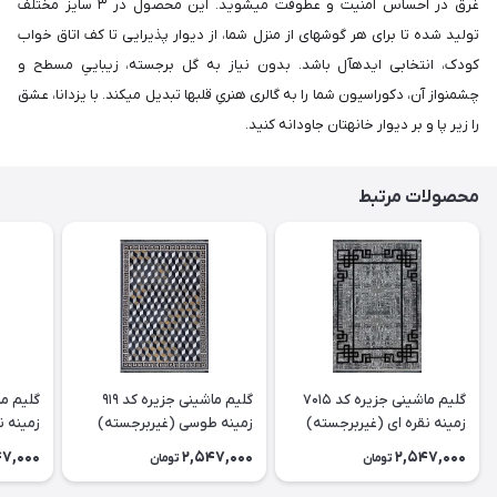
غرق در احساس امنیت و عطوفت میشوید. این محصول در ۳ سایز مختلف
تولید شده تا برای هر گوشهای از منزل شما، از دیوار پذیرایی تا کف اتاق خواب
کودک، انتخابی ایدهآل باشد. بدون نیاز به گل برجسته، زیباییِ مسطح و
چشمنواز آن، دکوراسیون شما را به گالری هنریِ قلبها تبدیل میکند. با یزدانا، عشق
را زیر پا و بر دیوار خانهتان جاودانه کنید.
محصولات مرتبط
گلیم ماشینی جزیره کد 7015
گلیم ماشینی جزیره کد 919
زمینه نقره ای (غیربرجسته)
زمینه طوسی (غیربرجسته)
زمینه ن
47,000
2,547,000
2,547,000
تومان
تومان