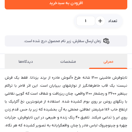
افزودن به سبدخرید
تعداد
زمان ارسال سفارش، زیر نام محصول درج شده است.
معرفی
مشخصات
دیدگاه‌ها
تابلوفرش ماشینی ۱۲۰۰ شانه طرح «آغوش مادر» از برند یزدانا، فقط یک فرش
نیست؛ یک قاب خاطرهانگیز از نوازشهای بیپایان است. این اثر فاخر با تراکم
بینظیر ۳۶۰۰ و رجشمار ۱۲۰۰ واقعی، چنان ریزبافت و شفاف است که گویی نقاشی
با رنگهای روغن بر روی بوم کشیده شده. استفاده از مرغوبترین نخ آکرلیک با
ارتفاع خاب ۶±۱ میلیمتر، لطافتی مخملی به آن بخشیده که زیر پا، حس قدم زدن
روی ابر را تداعی میکند. تلفیق ۴۰ رنگ زنده و طبیعی در این تابلوفرش، جزئیات
چهره و چینوچروک لباس مادر را چنان واقعگرایانه به تصویر کشیده که هر نگاه،