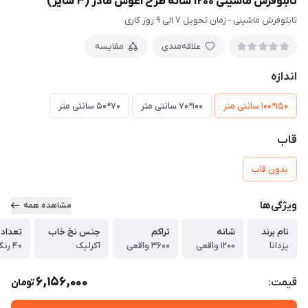
تابلوفرش ماشینی 1200 شانه طرح آغوش مادر (3 سایز)
تابلوفرش ماشینی - زمان تحویل 7 الی 9 روز کاری
علاقه‌مندی
مقایسه
اندازه
150*100 سانتی متر
100*70 سانتی متر
70*50 سانتی متر
قاب
بدون قاب
ویژگی‌ها
مشاهده همه
نام برند
شانه
تراکم
جنس نخ خاب
تعداد 
یزدانا
1200 واقعی
3600 واقعی
آکرلیک
40 رنگ واقعی
6,156,000
قیمت:
تومان