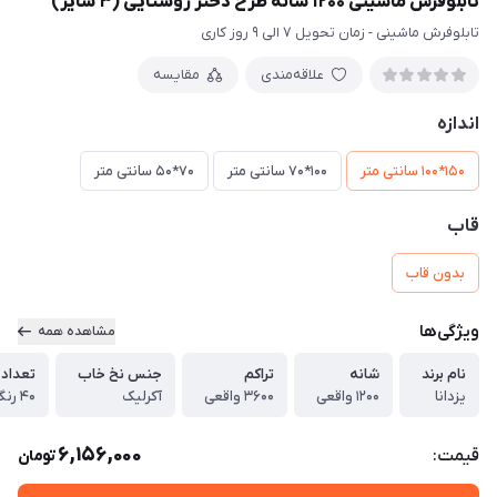
تابلوفرش ماشینی 1200 شانه طرح دختر روستایی (3 سایز)
تابلوفرش ماشینی - زمان تحویل 7 الی 9 روز کاری
علاقه‌مندی
مقایسه
اندازه
150*100 سانتی متر
100*70 سانتی متر
70*50 سانتی متر
قاب
بدون قاب
ویژگی‌ها
مشاهده همه
نام برند
شانه
تراکم
جنس نخ خاب
تعداد 
یزدانا
1200 واقعی
3600 واقعی
آکرلیک
40 رنگ واقعی
6,156,000
قیمت:
تومان