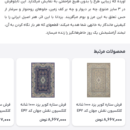
آورده که زیبایی طرح را بدون هیچ مزاحمتی به نمایش میگذارد. این تابلوفرش
در ۳ سایز متنوع، چه بر دیوار و چه بر کف زمین، جلوهای روحنواز و سرشار از
حس تعلق به این مرز و بوم میآفریند. یزدانا با این اثر، هنر اصیل ایرانی را با
کیفیتی ماندگار به خانهی شما هدیه میکند؛ قطعهای که هر بار نگاه کردن به آن،
لبخند آرامشبخش یک روز خاطرهانگیز را زنده میسازد.
محصولات مرتبط
فرش ستاره کویر یزد 1000 شانه
فرش ستاره کویر یزد 1000 شانه
کلکسیون نقش جهان کد E42
کلکسیون نقش جهان کد E42
زمینه 2073 (برجسته)
زمینه 2099 (برجسته)
زمینه 2003 (برجسته)
67,000
8,667,000
8,667,000
تومان
تومان