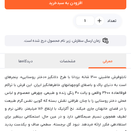
افزودن به سبدخرید
تعداد
زمان ارسال سفارش، زیر نام محصول درج شده است.
معرفی
مشخصات
دیدگاه‌ها
تابلوفرش ماشینی ۱۲۰۰ شانه یزدانا با طرح دلانگیز «دختر روستایی»، پنجرهای
است به دنیای پاک و باصفای کوچهباغهای خاطرهانگیز ایران. این فرش با تراکم
فوقالعاده ۳۶۰۰ واقعی و پالت ۴۰ رنگی زنده و طبیعی، چهرهی معصوم و لباس
محلی دختر روستایی را با چنان ظرافتی نقش بسته که گویی نفس گرم طبیعت
را در فضای خانهتان جاری میکند. نخ آکرلیک با ارتفاع ۶±۱ میلیمتر، بافتی نرم و
لطیف همچون نسیم صبحگاهی دارد و در عین حال، استحکامی بینظیر برای
استفادهی مکرر ارائه میدهد. نبود گل برجسته، سطحی صاف و یکدست پدید