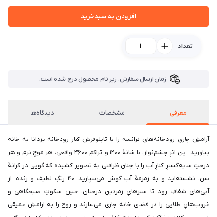
افزودن به سبدخرید
تعداد
زمان ارسال سفارش، زیر نام محصول درج شده است.
معرفی
مشخصات
دیدگاه‌ها
آرامشِ جاریِ رودخانه‌های فرانسه را با تابلوفرش کنار رودخانه یزدانا به خانه
بیاورید. این اثرِ چشم‌نواز، با شانهٔ ۱۲۰۰ و تراکمِ ۳۶۰۰ واقعی، هر موجِ نرم و هر
درختِ سایه‌گسترِ کنارِ آب را با چنان ظرافتی به تصویر کشیده که گویی در کرانهٔ
سن، نشسته‌اید و به زمزمهٔ آب گوش می‌سپارید. ۴۰ رنگِ لطیف و زنده، از
آبی‌های شفافِ رود تا سبزهایِ زمردینِ درختان، حسِ سکوتِ صبحگاهی و
غروب‌هایِ طلایی را در فضای خانه جاری می‌سازند و روح را به آرامشِ عمیقی