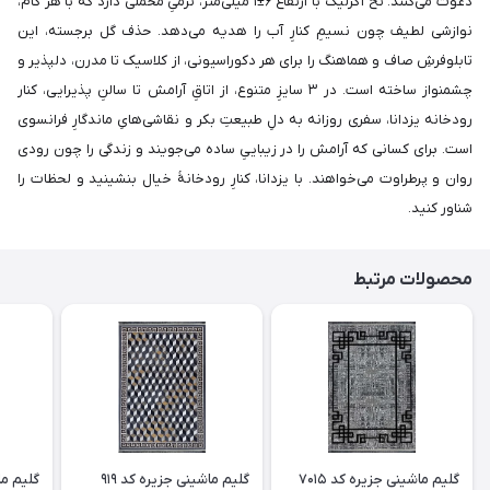
دعوت می‌کنند. نخ آکرلیک با ارتفاع ۶±۱ میلی‌متر، نرمیِ مخملی دارد که با هر گام،
نوازشی لطیف چون نسیمِ کنارِ آب را هدیه می‌دهد. حذف گل برجسته، این
تابلوفرشِ صاف و هماهنگ را برای هر دکوراسیونی، از کلاسیک تا مدرن، دلپذیر و
چشمنواز ساخته است. در ۳ سایزِ متنوع، از اتاقِ آرامش تا سالنِ پذیرایی، کنار
رودخانه یزدانا، سفری روزانه به دلِ طبیعتِ بکر و نقاشی‌هایِ ماندگارِ فرانسوی
است. برای کسانی که آرامش را در زیباییِ ساده می‌جویند و زندگی را چون رودی
روان و پرطراوت می‌خواهند. با یزدانا، کنارِ رودخانهٔ خیال بنشینید و لحظات را
شناور کنید.
محصولات مرتبط
گلیم ماشینی جزیره کد 7015
گلیم ماشینی جزیره کد 919