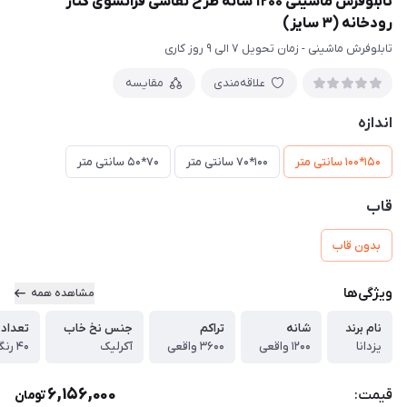
تابلوفرش ماشینی 1200 شانه طرح نقاشی فرانسوی کنار
رودخانه (3 سایز)
تابلوفرش ماشینی - زمان تحویل 7 الی 9 روز کاری
علاقه‌مندی
مقایسه
اندازه
150*100 سانتی متر
100*70 سانتی متر
70*50 سانتی متر
قاب
بدون قاب
ویژگی‌ها
مشاهده همه
نام برند
شانه
تراکم
جنس نخ خاب
تعداد 
یزدانا
1200 واقعی
3600 واقعی
آکرلیک
40 رنگ واقعی
6,156,000
قیمت:
تومان