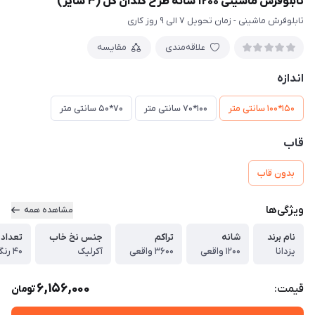
تابلوفرش ماشینی 1200 شانه طرح گلدان گل (3 سایز)
تابلوفرش ماشینی - زمان تحویل 7 الی 9 روز کاری
علاقه‌مندی
مقایسه
اندازه
150*100 سانتی متر
100*70 سانتی متر
70*50 سانتی متر
قاب
بدون قاب
ویژگی‌ها
مشاهده همه
نام برند
شانه
تراکم
جنس نخ خاب
تعداد 
یزدانا
1200 واقعی
3600 واقعی
آکرلیک
40 رنگ واقعی
6,156,000
قیمت:
تومان