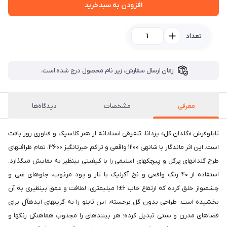
افزودن به سبدخرید
تعداد
زمان ارسال سفارش، زیر نام محصول درج شده است.
معرفی
مشخصات
دیدگاه‌ها
تابلوفرش «گلدان کل» یزدانا، تلفیقی استادانه از هنر کلاسیک و فناوری روز بافت
است. این اثر ماندگار با شانهی ۱۲۰۰ واقعی و تراکم حیرتانگیز ۳۶۰۰، تمام ظرافتهای
طرح گلدانهای پرگل و پیچکهای اسلیمی را با کیفیتی بینظیر به نمایش میگذارد.
استفاده از ۴۰ رنگ واقعی و نخ آکرلیک با تار و پود مرغوب، جلوهای غنی و
چشمنواز خلق کرده که ارتفاع خاب ۶±۱ میلیمتری، لطافت و عمق بینظیری به آن
بخشیده است. طراحی بدون گل برجسته، این تابلو را به گزینهای ایدهآل برای
فضاهای مدرن و سنتی تبدیل کرده؛ هر بینندهای را مجذوب هماهنگی رنگها و