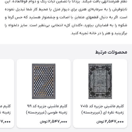
نظم هنرمندانهی بافت میکند. یزدانا با تضمین ثبات رنگ و دوام فوقالعاده، این
تابلوفرش را به سرمایه‌ای هنری برای دیوار منزل یا محیط کار شما تبدیل نموده
است. اگر به دنبال قطعهای متمایز، با اصالت و چشمنواز هستید که حس گرما و
شکوه را به فضایتان بیاورد، «گلدان کل» انتخابی بی‌نظیر است. سایز دلخواه را
برگزینید و هنر را در خانه تجربه کنید.
محصولات مرتبط
گلیم ماشینی جزیره کد 7015
گلیم ماشینی جزیره کد 919
زمینه نقره ای (غیربرجسته)
زمینه طوسی (غیربرجسته)
زمینه ن
47,000
2,547,000
2,547,000
تومان
تومان