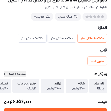
تابلوفرش ماشینی 1200 شانه طرح گل و گلدان کد 71 (3 سایز)
تابلوفرش ماشینی - زمان تحویل 7 الی 9 روز کاری
علاقه‌مندی
مقایسه
اندازه
150*100 سانتی متر
100*70 سانتی متر
70*50 سانتی متر
قاب
بدون قاب
ویژگی‌ها
مشاهده همه
نام برند
شانه
تراکم
جنس نخ خاب
تعداد 
یزدانا
1200 واقعی
3600 واقعی
آکرلیک
40 رنگ واقعی
6,156,000
قیمت:
تومان