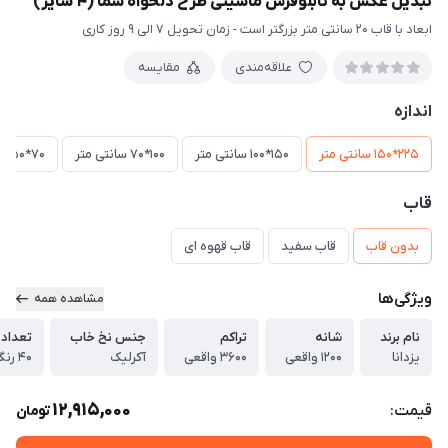
تبدیل عکس به تابلوفرش ماشینی طرح دلخواه شما (4 سایز)
ابعاد با قاب 20 سانتی متر بزرگتر است - زمان تحویل 7 الی 9 روز کاری
علاقه‌مندی
مقایسه
اندازه
225*150 سانتی متر
150*100 سانتی متر
100*70 سانتی متر
70*50 سانتی متر
قاب
بدون قاب
قاب سفید
قاب قهوه ای
ویژگی‌ها
مشاهده همه
نام برند
شانه
تراکم
جنس نخ خاب
تعداد 
یزدانا
1200 واقعی
3600 واقعی
آکرلیک
40 رنگ واقعی
12,915,000
قیمت:
تومان