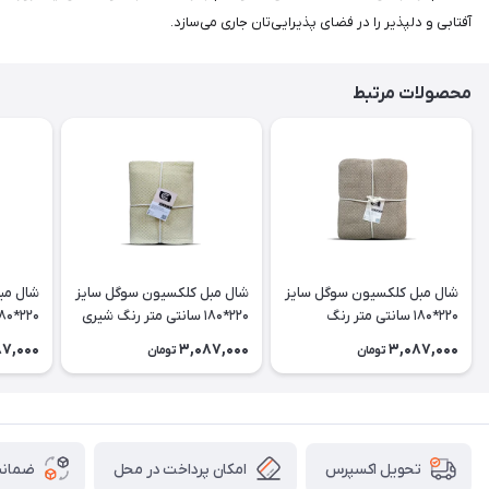
آفتابی و دلپذیر را در فضای پذیرایی‌تان جاری می‌سازد.
محصولات مرتبط
شال مبل کلکسیون سوگل سایز
شال مبل کلکسیون سوگل سایز
شال مب
220*180 سانتی متر رنگ
220*180 سانتی متر رنگ شیری
نسکافه ای
دریایی
87,000
3,087,000
3,087,000
تومان
تومان
امکان پرداخت در محل
ضمانت
تحویل اکسپرس