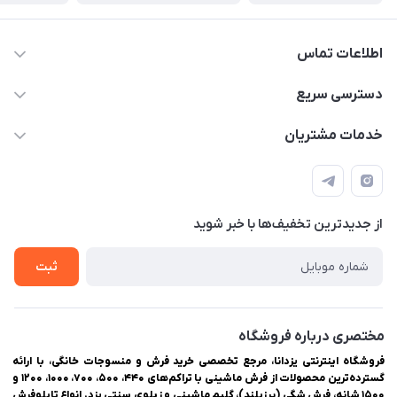
اطلاعات تماس
03538252575
دسترسی سریع
03538334300
حساب کاربری
خدمات مشتریان
یزد، بلوار شهیدان اشرف، روبروی دانشگاه ملاصدرا، فروشگاه
مجله فروشگاه
راهنمای ثبت سفارش
اینترنتی یزدانا
لیست محصولات
حریم خصوصی
درباره ما
از جدید‌ترین تخفیف‌ها با‌ خبر شوید
سوالات متداول
تماس با ما
ثبت
مختصری درباره فروشگاه
فروشگاه اینترنتی یزدانا، مرجع تخصصی خرید فرش و منسوجات خانگی، با ارائه
گسترده‌ترین محصولات از فرش ماشینی با تراکم‌های ۴۴۰، ۵۰۰، ۷۰۰، ۱۰۰۰، ۱۲۰۰ و
۱۵۰۰ شانه، فرش شگی (پرزبلند)، گلیم ماشینی و زیلوی سنتی یزد. انواع تابلوفرش