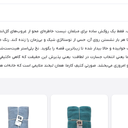
 شده تا هر بار نشستن روی آن، حسی از نوستالژیِ شیک و بی‌زمان را زنده کند. رن
گ خوابیده و حالا بیدار شده تا زیباترین قصه را بگوید. نخ پلی‌استر هیت‌ست
 یعنی انتخاب جسارت در لطافت؛ یعنی پذیرش این حقیقت که گاهی «کثیفیِ» ی
 و امروزی می‌بخشد. صورتی کثیفِ کارما، همان لبخند ملایمی است که خانه‌ات