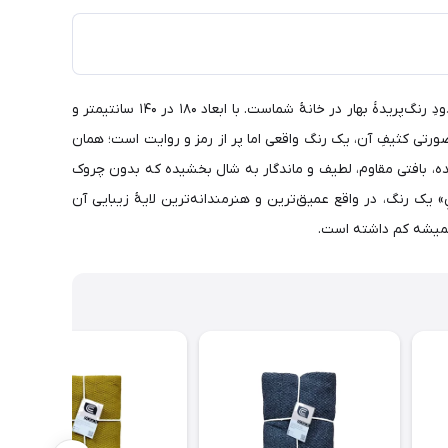
شال مبل کلکسیون «کارما» از برند کورن وال در رنگ صورتی کثیف، فقط یک روکش ساده برای مبلمان نیست؛ خاطره‌ای محو از غروب‌های گل‌اندودِ رنگ‌پریدهٔ بهار در خانهٔ شماست. با ابعاد ۱۸۰ در ۱۴۰ سانتیمتر و
گ صورتی کثیفِ آن، یک رنگ واقعی اما پر از رمز و روایت است؛ همان
‌شده، بافتی مقاوم، لطیف و ماندگار به شال بخشیده که بدون چروک
ک رنگ، در واقع عمیق‌ترین و هنرمندانه‌ترین لایهٔ زیبایی آن
 همیشه کم داشته است.