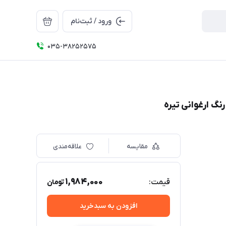
ورود / ثبت‌نام
035-38252575
مقایسه
علاقه‌مندی
1,984,000
قیمت:
تومان
افزودن به سبدخرید