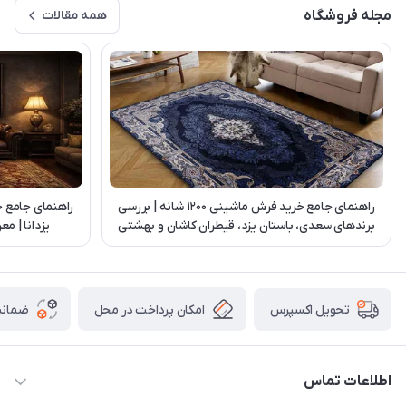
مجله فروشگاه
همه مقالات
راهنمای جامع خرید فرش ماشینی 1200 شانه | بررسی
راهنمای جامع 
برندهای سعدی، باستان یزد، قیطران کاشان و بهشتی
یزدانا | م
تبریز
امکان پرداخت در محل
ضمانت
تحویل اکسپرس
اطلاعات تماس