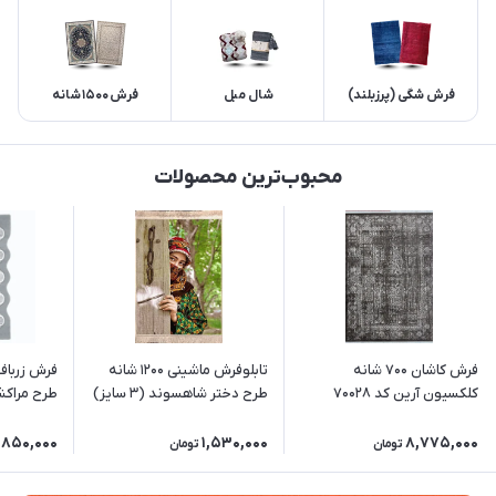
فرش شگی (پرزبلند)
شال مبل
فرش 1500 شانه
محبوب‌ترین محصولات
فرش کاشان 700 شانه
تابلوفرش ماشینی 1200 شانه
فرش زرباف
کلکسیون آرین کد 70028
طرح دختر شاهسوند (3 سایز)
طرح مراکش
زمینه دودی-نقره ای
(برجسته)
,850,000
1,530,000
8,775,000
تومان
تومان