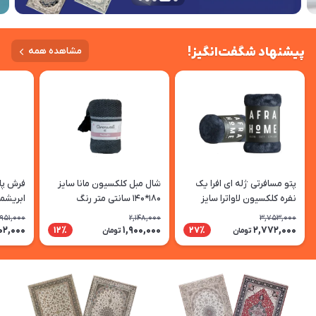
پیشنهاد شگفت‌انگیز!
مشاهده همه
پتو مسافرتی ژله ای افرا یک
شال مبل کلکسیون مانا سایز
فرش پا
نفره کلکسیون لاواترا سایز
180*140 سانتی متر رنگ
ابریشمی کد 807
210*155 سانتی متر رنگ نوک
طوسی-ذغالی
,951,000
2,148,000
3,753,000
مدادی
02,000
1,900,000
2,772,000
12٪
27٪
تومان
تومان