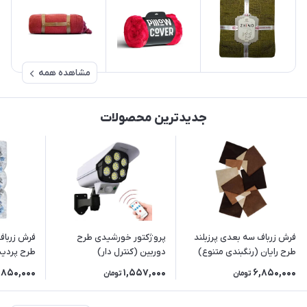
مشاهده همه
جدیدترین محصولات
فرش زرباف سه بعدی پرزبلند
پروژکتور خورشیدی طرح
فرش زرباف
طرح رایان (رنگبندی متنوع)
دوربین (کنترل دار)
طرح پردیس
,850,000
1,557,000
6,850,000
تومان
تومان