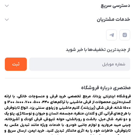
03538252575
دسترسی سریع
03538334300
حساب کاربری
خدمات مشتریان
یزد، بلوار شهیدان اشرف، روبروی دانشگاه ملاصدرا، فروشگاه
مجله فروشگاه
راهنمای ثبت سفارش
اینترنتی یزدانا
لیست محصولات
حریم خصوصی
درباره ما
از جدید‌ترین تخفیف‌ها با‌ خبر شوید
سوالات متداول
تماس با ما
ثبت
مختصری درباره فروشگاه
فروشگاه اینترنتی یزدانا، مرجع تخصصی خرید فرش و منسوجات خانگی، با ارائه
گسترده‌ترین محصولات از فرش ماشینی با تراکم‌های ۴۴۰، ۵۰۰، ۷۰۰، ۱۰۰۰، ۱۲۰۰ و
۱۵۰۰ شانه، فرش شگی (پرزبلند)، گلیم ماشینی و زیلوی سنتی یزد. انواع تابلوفرش
با طرح‌های قرآنی، گل و گلدان، منظره، مجسمه، انسان و حیوان و نوستالژی، پتو یک
و دو نفره، شال مبل، بالشت و روبالشتی، حوله تنپوش، فرش کودک و آشپزخانه،
چینی میبد مروارید و لوازم جانبی خودرو. با خدمات ویژه مانند تبدیل عکس به
تابلوفرش، خاطرات خود را به اثری ماندگار تبدیل کنید. خرید ایمن، ارسال سریع و