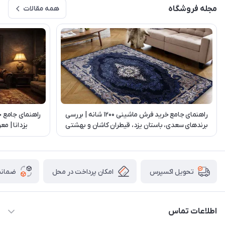
مجله فروشگاه
همه مقالات
راهنمای جامع خرید فرش ماشینی 1200 شانه | بررسی
راهنمای جامع 
برندهای سعدی، باستان یزد، قیطران کاشان و بهشتی
یزدانا | م
تبریز
امکان پرداخت در محل
ضمانت
تحویل اکسپرس
اطلاعات تماس