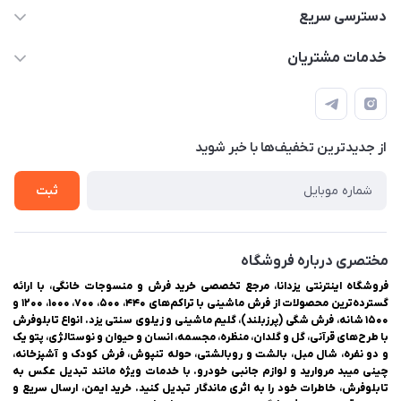
03538252575
دسترسی سریع
03538334300
حساب کاربری
خدمات مشتریان
یزد، بلوار شهیدان اشرف، روبروی دانشگاه ملاصدرا، فروشگاه
مجله فروشگاه
راهنمای ثبت سفارش
اینترنتی یزدانا
لیست محصولات
حریم خصوصی
درباره ما
از جدید‌ترین تخفیف‌ها با‌ خبر شوید
سوالات متداول
تماس با ما
ثبت
مختصری درباره فروشگاه
فروشگاه اینترنتی یزدانا، مرجع تخصصی خرید فرش و منسوجات خانگی، با ارائه
گسترده‌ترین محصولات از فرش ماشینی با تراکم‌های ۴۴۰، ۵۰۰، ۷۰۰، ۱۰۰۰، ۱۲۰۰ و
۱۵۰۰ شانه، فرش شگی (پرزبلند)، گلیم ماشینی و زیلوی سنتی یزد. انواع تابلوفرش
با طرح‌های قرآنی، گل و گلدان، منظره، مجسمه، انسان و حیوان و نوستالژی، پتو یک
و دو نفره، شال مبل، بالشت و روبالشتی، حوله تنپوش، فرش کودک و آشپزخانه،
چینی میبد مروارید و لوازم جانبی خودرو. با خدمات ویژه مانند تبدیل عکس به
تابلوفرش، خاطرات خود را به اثری ماندگار تبدیل کنید. خرید ایمن، ارسال سریع و