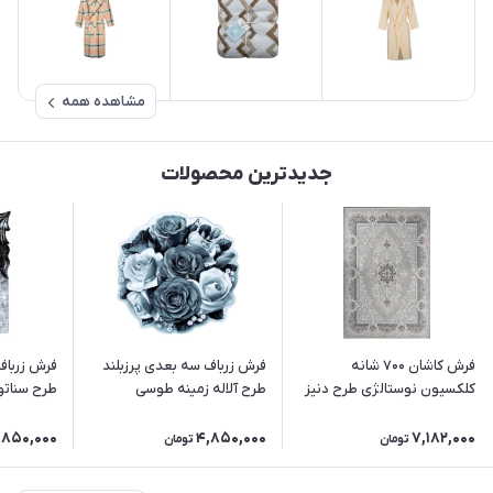
مشاهده همه
جدیدترین محصولات
فرش کاشان 700 شانه
فرش زرباف سه بعدی پرزبلند
فرش زرباف
کلکسیون نوستالژی طرح دنیز
طرح آلاله زمینه طوسی
طرح سناتو
(رنگبندی متنوع)
,850,000
4,850,000
7,182,000
تومان
تومان