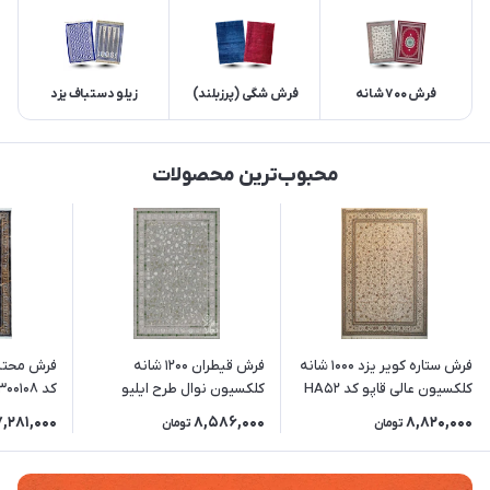
فرش 700 شانه
فرش شگی (پرزبلند)
زیلو دستباف یزد
محبوب‌ترین محصولات
فرش ستاره کویر یزد 1000 شانه
فرش قیطران 1200 شانه
کلکسیون عالی قاپو کد HA52
کلکسیون نوال طرح ایلیو
زمینه 3032 (برجسته)
زمینه فیلی
(غیربرجست
7,281,000
8,586,000
8,820,000
تومان
تومان