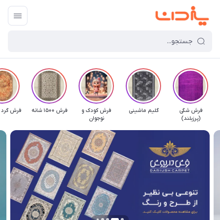
فرش شگی
گلیم ماشینی
فرش کودک و
فرش 1500 شانه
فرش گرد 
(پرزبلند)
نوجوان