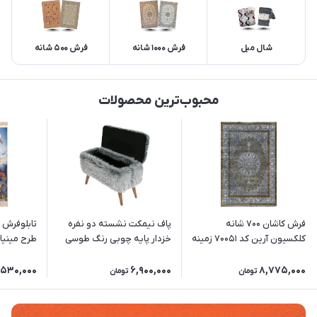
شال مبل
فرش 1000 شانه
فرش 500 شانه
محبوب‌ترین محصولات
فرش کاشان 700 شانه
پاف نیمکت نشسته دو نفره
کلکسیون آرین کد 70051 زمینه
خزدار پایه چوبی رنگ طوسی
دودی-نقره ای (برجسته)
(باکس دار)
سایز)
,530,000
6,900,000
8,775,000
تومان
تومان