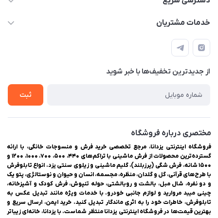
دسترسی سریع
03538334300
حساب کاربری
خدمات مشتریان
یزد، بلوار شهیدان اشرف، روبروی دانشگاه ملاصدرا، فروشگاه
مجله فروشگاه
راهنمای ثبت سفارش
اینترنتی یزدانا
لیست محصولات
حریم خصوصی
درباره ما
از جدید‌ترین تخفیف‌ها با‌ خبر شوید
سوالات متداول
تماس با ما
ثبت
مختصری درباره فروشگاه
فروشگاه اینترنتی یزدانا، مرجع تخصصی خرید فرش و منسوجات خانگی، با ارائه
گسترده‌ترین محصولات از فرش ماشینی با تراکم‌های ۴۴۰، ۵۰۰، ۷۰۰، ۱۰۰۰، ۱۲۰۰ و
۱۵۰۰ شانه، فرش شگی (پرزبلند)، گلیم ماشینی و زیلوی سنتی یزد. انواع تابلوفرش
با طرح‌های قرآنی، گل و گلدان، منظره، مجسمه، انسان و حیوان و نوستالژی، پتو یک
و دو نفره، شال مبل، بالشت و روبالشتی، حوله تنپوش، فرش کودک و آشپزخانه،
چینی میبد مروارید و لوازم جانبی خودرو. با خدمات ویژه مانند تبدیل عکس به
تابلوفرش، خاطرات خود را به اثری ماندگار تبدیل کنید. خرید ایمن، ارسال سریع و
بهترین قیمت‌ها در فروشگاه اینترنتی یزدانا منتظر شماست. با یزدانا، خانه‌ای زیباتر