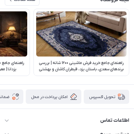
مجله فروشگاه
راهنمای جامع خرید فرش ماشینی 1200 شانه | بررسی
راهنمای جامع 
برندهای سعدی، باستان یزد، قیطران کاشان و بهشتی
یزدانا | م
تبریز
امکان پرداخت در محل
ضمانت
تحویل اکسپرس
اطلاعات تماس
03538252575