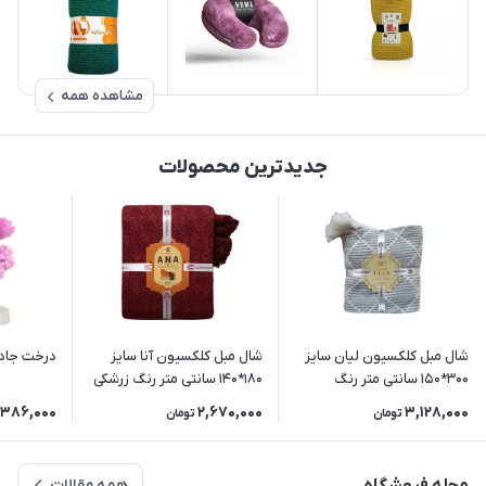
مشاهده همه
جدیدترین محصولات
شال مبل کلکسیون لیان سایز
شال مبل کلکسیون آنا سایز
درخت جادو
300*150 سانتی متر رنگ
180*140 سانتی متر رنگ زرشکی
طوسی
386,000
2,670,000
3,128,000
تومان
تومان
همه مقالات