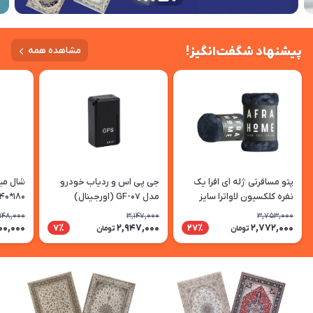
پیشنهاد شگفت‌انگیز!
مشاهده همه
پتو مسافرتی ژله ای افرا یک
جی پی اس و ردیاب خودرو
شال مبل
نفره کلکسیون لاواترا سایز
مدل GF-07 (اورجینال)
210*155 سانتی متر رنگ نوک
طوسی-ذ
,148,000
3,147,000
3,753,000
مدادی
00,000
2,947,000
2,772,000
7٪
27٪
تومان
تومان