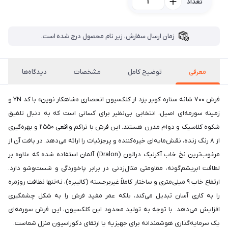
تعداد
زمان ارسال سفارش، زیر نام محصول درج شده است.
معرفی
توضیح کامل
مشخصات
دیدگاه‌ها
فرش 700 شانه ستاره کویر یزد از کلکسیون انحصاری «شاهکار نوین» با کد YN و
زمینه سورمه‌ای اصیل، انتخابی بی‌نظیر برای کسانی است که به دنبال تلفیق
شکوه کلاسیک و دوام مدرن هستند. این فرش با تراکم واقعی 2550 و بهره‌گیری
از 8 رنگ زنده، نقش‌مایه‌ای خیره‌کننده و پرجزئیات را ارائه می‌دهد. در بافت آن از
مرغوب‌ترین نخ خاب آکرلیک درالون (Dralon) آلمان استفاده شده که علاوه بر
لطافت ابریشم‌گونه، مقاومتی مثال‌زدنی در برابر پاخوردگی و شست‌وشو دارد.
ارتفاع خاب 9 میلی‌متری و ساختار کاملاً غیربرجسته (کالیبره)، نه‌تنها نظافت روزمره
را به کاری آسان تبدیل می‌کند، بلکه عمر مفید فرش را به شکل چشمگیری
افزایش می‌دهد. با توجه به تولید محدود این کلکسیون، این فرش سورمه‌ای
یک سرمایه‌گذاری هوشمندانه برای جهیزیه یا ارتقای دکوراسیون منزل شماست.