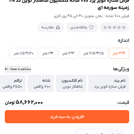
فرش ستاره کویر یزد 700 شانه کلکسیون شاهکار نوین کد YN
زمینه سورمه ای
فرش 700 شانه - زمان تحویل 30 الی 45 روز کاری
علاقه‌مندی
مقایسه
اندازه
4*3 متر
3/5*2/5 متر
3*2 متر
4*1 متر
2/20*1/5 متر
3*1 متر
ویژگی‌ها
مشاهده همه
نام برند
نام کلکسیون
شانه
تراکم
فرش ستاره کویر یزد
شاهکار نوین
700 واقعی
2550 واقعی
58,662,000
قیمت:
تومان
افزودن به سبدخرید