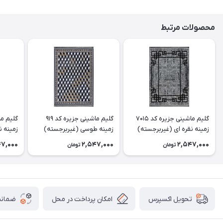
محصولات مرتبط
گلیم ماشینی جزیره کد 7015
گلیم ماشینی جزیره کد 919
زمینه نقره ای (غیربرجسته)
زمینه طوسی (غیربرجسته)
زمینه ن
47,000
2,547,000
2,547,000
تومان
تومان
امکان پرداخت در محل
ضمانت
تحویل اکسپرس