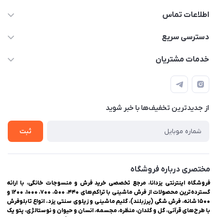
اطلاعات تماس
03538252575
دسترسی سریع
03538334300
حساب کاربری
خدمات مشتریان
یزد، بلوار شهیدان اشرف، روبروی دانشگاه ملاصدرا، فروشگاه
مجله فروشگاه
راهنمای ثبت سفارش
اینترنتی یزدانا
لیست محصولات
حریم خصوصی
درباره ما
از جدید‌ترین تخفیف‌ها با‌ خبر شوید
سوالات متداول
تماس با ما
ثبت
مختصری درباره فروشگاه
فروشگاه اینترنتی یزدانا، مرجع تخصصی خرید فرش و منسوجات خانگی، با ارائه
گسترده‌ترین محصولات از فرش ماشینی با تراکم‌های ۴۴۰، ۵۰۰، ۷۰۰، ۱۰۰۰، ۱۲۰۰ و
۱۵۰۰ شانه، فرش شگی (پرزبلند)، گلیم ماشینی و زیلوی سنتی یزد. انواع تابلوفرش
با طرح‌های قرآنی، گل و گلدان، منظره، مجسمه، انسان و حیوان و نوستالژی، پتو یک