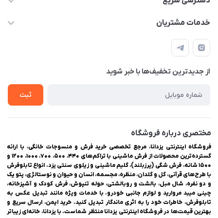
دسترسی سریع
03538334300
حساب کاربری
خدمات مشتریان
یزد، بلوار شهیدان اشرف، روبروی دانشگاه ملاصدرا، فروشگاه
مجله فروشگاه
راهنمای ثبت سفارش
اینترنتی یزدانا
لیست محصولات
حریم خصوصی
درباره ما
از جدید‌ترین تخفیف‌ها با‌ خبر شوید
سوالات متداول
تماس با ما
ثبت
مختصری درباره فروشگاه
فروشگاه اینترنتی یزدانا، مرجع تخصصی خرید فرش و منسوجات خانگی، با ارائه
گسترده‌ترین محصولات از فرش ماشینی با تراکم‌های ۴۴۰، ۵۰۰، ۷۰۰، ۱۰۰۰، ۱۲۰۰ و
۱۵۰۰ شانه، فرش شگی (پرزبلند)، گلیم ماشینی و زیلوی سنتی یزد. انواع تابلوفرش
با طرح‌های قرآنی، گل و گلدان، منظره، مجسمه، انسان و حیوان و نوستالژی، پتو یک
و دو نفره، شال مبل، بالشت و روبالشتی، حوله تنپوش، فرش کودک و آشپزخانه،
چینی میبد مروارید و لوازم جانبی خودرو. با خدمات ویژه مانند تبدیل عکس به
تابلوفرش، خاطرات خود را به اثری ماندگار تبدیل کنید. خرید ایمن، ارسال سریع و
بهترین قیمت‌ها در فروشگاه اینترنتی یزدانا منتظر شماست. با یزدانا، خانه‌ای زیباتر