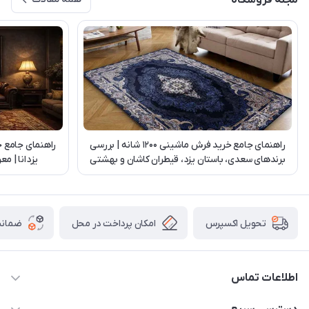
مجله فروشگاه
راهنمای جامع خرید فرش ماشینی 1200 شانه | بررسی
راهنمای جامع 
برندهای سعدی، باستان یزد، قیطران کاشان و بهشتی
یزدانا | م
تبریز
امکان پرداخت در محل
ضمانت
تحویل اکسپرس
اطلاعات تماس
03538252575