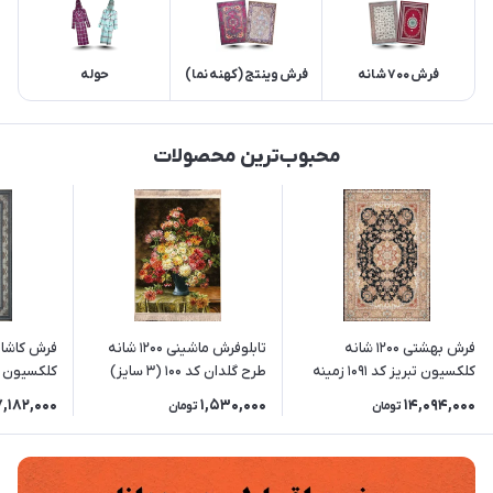
فرش 700 شانه
فرش وینتج (کهنه نما)
حوله
محبوب‌ترین محصولات
فرش بهشتی 1200 شانه
تابلوفرش ماشینی 1200 شانه
کلکسیون تبریز کد 1091 زمینه
طرح گلدان کد 100 (3 سایز)
کلکسیون ن
مشکی
(رنگبندی 
7,182,000
1,530,000
14,094,000
تومان
تومان