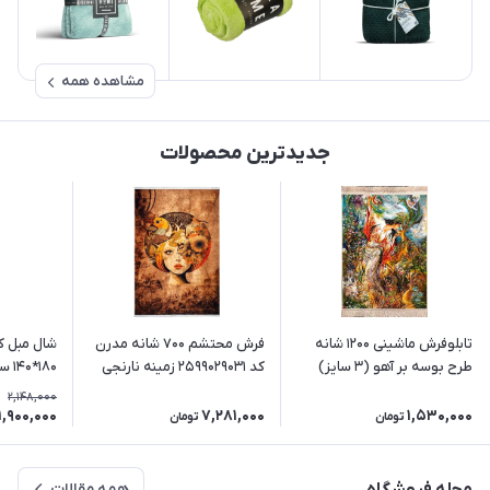
مشاهده همه
جدیدترین محصولات
تابلوفرش ماشینی 1200 شانه
فرش محتشم 700 شانه مدرن
شال مبل ک
طرح بوسه بر آهو (3 سایز)
کد 2599029031 زمینه نارنجی
180
(غیربرجسته)
دریایی-خا
2,148,000
1,900,000
7,281,000
1,530,000
تومان
تومان
همه مقالات