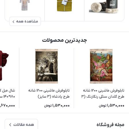
مشاهده همه
جدیدترین محصولات
تابلوفرش ماشینی 1200 شانه
تابلوفرش ماشینی 1200 شانه
شال مبل ک
طرح گلدان سنگی رنگارنگ (3
طرح پادشاه (3 سایز)
180*140 سانتی متر رنگ زرشکی
سایز)
,670,000
1,530,000
1,530,000
تومان
تومان
مجله فروشگاه
همه مقالات