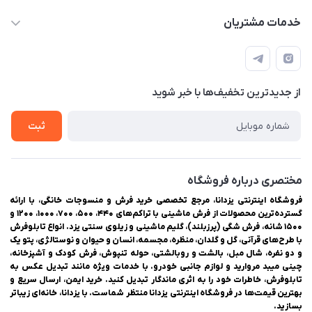
03538334300
حساب کاربری
خدمات مشتریان
یزد، بلوار شهیدان اشرف، روبروی دانشگاه ملاصدرا، فروشگاه
مجله فروشگاه
راهنمای ثبت سفارش
اینترنتی یزدانا
لیست محصولات
حریم خصوصی
درباره ما
از جدید‌ترین تخفیف‌ها با‌ خبر شوید
سوالات متداول
تماس با ما
ثبت
مختصری درباره فروشگاه
فروشگاه اینترنتی یزدانا، مرجع تخصصی خرید فرش و منسوجات خانگی، با ارائه
گسترده‌ترین محصولات از فرش ماشینی با تراکم‌های ۴۴۰، ۵۰۰، ۷۰۰، ۱۰۰۰، ۱۲۰۰ و
۱۵۰۰ شانه، فرش شگی (پرزبلند)، گلیم ماشینی و زیلوی سنتی یزد. انواع تابلوفرش
با طرح‌های قرآنی، گل و گلدان، منظره، مجسمه، انسان و حیوان و نوستالژی، پتو یک
و دو نفره، شال مبل، بالشت و روبالشتی، حوله تنپوش، فرش کودک و آشپزخانه،
چینی میبد مروارید و لوازم جانبی خودرو. با خدمات ویژه مانند تبدیل عکس به
تابلوفرش، خاطرات خود را به اثری ماندگار تبدیل کنید. خرید ایمن، ارسال سریع و
بهترین قیمت‌ها در فروشگاه اینترنتی یزدانا منتظر شماست. با یزدانا، خانه‌ای زیباتر
بسازید.