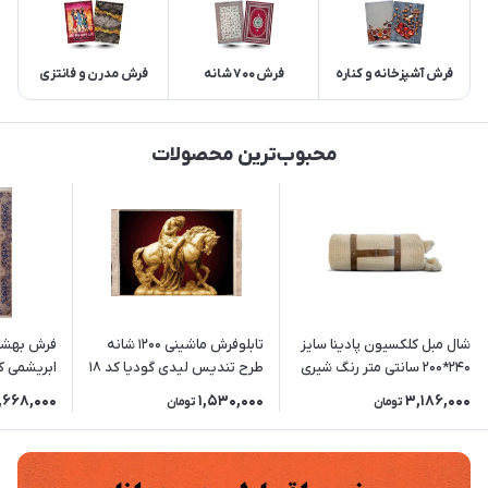
فرش آشپزخانه و کناره
فرش 700 شانه
فرش مدرن و فانتزی
محبوب‌ترین محصولات
شال مبل کلکسیون پادینا سایز
تابلوفرش ماشینی 1200 شانه
240*200 سانتی متر رنگ شیری
طرح تندیس لیدی گودیا کد 18
ابریشمی ک
(3 سایز)
5641 زمینه کرم
,668,000
1,530,000
3,186,000
تومان
تومان