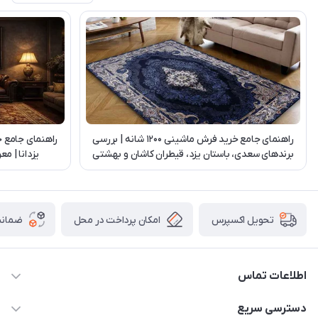
راهنمای جامع خرید فرش ماشینی 1200 شانه | بررسی
راهنمای جامع 
برندهای سعدی، باستان یزد، قیطران کاشان و بهشتی
یزدانا | م
تبریز
امکان پرداخت در محل
ضمانت
تحویل اکسپرس
اطلاعات تماس
03538252575
دسترسی سریع