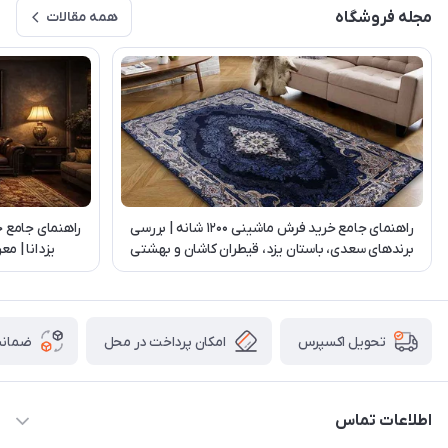
مجله فروشگاه
همه مقالات
راهنمای جامع خرید فرش ماشینی 1200 شانه | بررسی
راهنمای جامع 
برندهای سعدی، باستان یزد، قیطران کاشان و بهشتی
یزدانا | م
تبریز
امکان پرداخت در محل
ضمانت
تحویل اکسپرس
اطلاعات تماس