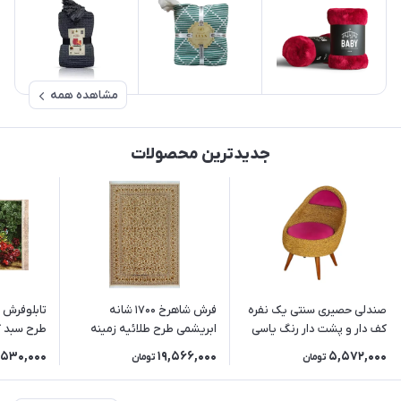
مشاهده همه
جدیدترین محصولات
صندلی حصیری سنتی یک نفره
فرش شاهرخ 1700 شانه
کف دار و پشت دار رنگ یاسی
ابریشمی طرح طلائیه زمینه
کرم
سایز)
,530,000
19,566,000
5,572,000
تومان
تومان