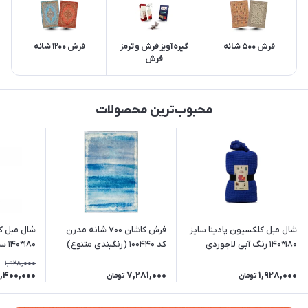
فرش 500 شانه
گیره آویز فرش و ترمز
فرش 1200 شانه
فرش
محبوب‌ترین محصولات
شال مبل کلکسیون پادینا سایز
فرش کاشان 700 شانه مدرن
شال مبل ک
180*140 رنگ آبی لاجوردی
کد 100440 (رنگبندی متنوع)
180*140 سانتی متر رنگ آجری
1,928,000
1,400,000
7,281,000
1,928,000
تومان
تومان