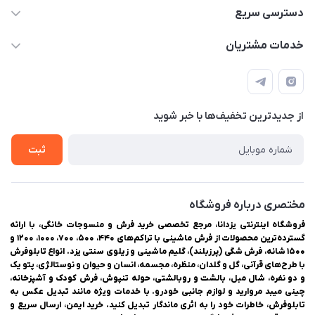
03538252575
دسترسی سریع
03538334300
حساب کاربری
خدمات مشتریان
یزد، بلوار شهیدان اشرف، روبروی دانشگاه ملاصدرا، فروشگاه
مجله فروشگاه
راهنمای ثبت سفارش
اینترنتی یزدانا
لیست محصولات
حریم خصوصی
درباره ما
از جدید‌ترین تخفیف‌ها با‌ خبر شوید
سوالات متداول
تماس با ما
ثبت
مختصری درباره فروشگاه
فروشگاه اینترنتی یزدانا، مرجع تخصصی خرید فرش و منسوجات خانگی، با ارائه
گسترده‌ترین محصولات از فرش ماشینی با تراکم‌های ۴۴۰، ۵۰۰، ۷۰۰، ۱۰۰۰، ۱۲۰۰ و
۱۵۰۰ شانه، فرش شگی (پرزبلند)، گلیم ماشینی و زیلوی سنتی یزد. انواع تابلوفرش
با طرح‌های قرآنی، گل و گلدان، منظره، مجسمه، انسان و حیوان و نوستالژی، پتو یک
و دو نفره، شال مبل، بالشت و روبالشتی، حوله تنپوش، فرش کودک و آشپزخانه،
چینی میبد مروارید و لوازم جانبی خودرو. با خدمات ویژه مانند تبدیل عکس به
تابلوفرش، خاطرات خود را به اثری ماندگار تبدیل کنید. خرید ایمن، ارسال سریع و