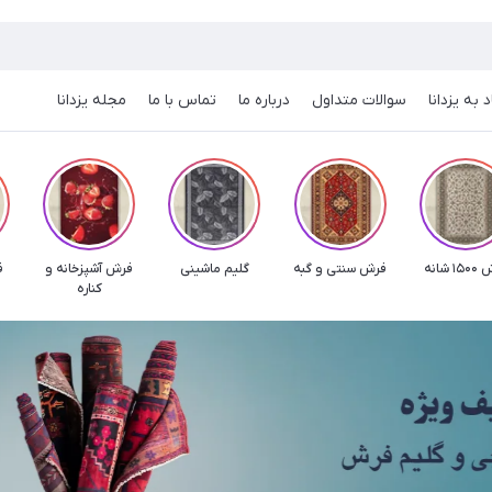
 به یزدانا
سوالات متداول
درباره ما
تماس با ما
مجله یزدانا
1 شانه
فرش سنتی و گبه
گلیم ماشینی
فرش آشپزخانه و
فر
کناره