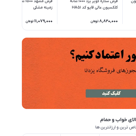
کسیون
فرش ستاره کویر یزد 1000 شانه
فرش مشهد 1500 شانه کد 84
کلکسیون عالی قاپو کد HA51
زمینه مشکی
زمینه 3020 (برجسته)
11,079,000
8,820,000
تومان
تومان
لای خواب و حمام
ص ترین و ارزانترین ها