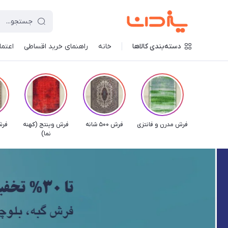
دسته‌بندی کالاها
خانه
راهنمای خرید اقساطی
اعتماد
فرش مدرن و فانتزی
فرش 500 شانه
فرش وینتج (کهنه
فرش 500
نما)