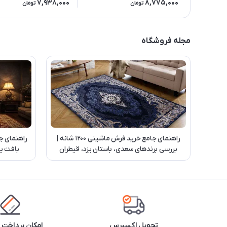
7,938,000
8,775,000
تومان
تومان
مجله فروشگاه
راهنمای جامع خرید فرش ماشینی 1200 شانه |
راهنمای ج
بررسی برندهای سعدی، باستان یزد، قیطران
بافت یز
کاشان و بهشتی تبریز
تحویل اکسپرس
امکان پرداخت 