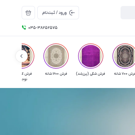
ورود / ثبت‌نام
035-38252575
ش 700 شانه
فرش شگی (پرزبلند)
فرش 1200 شانه
فرش کودک و
نوجوان