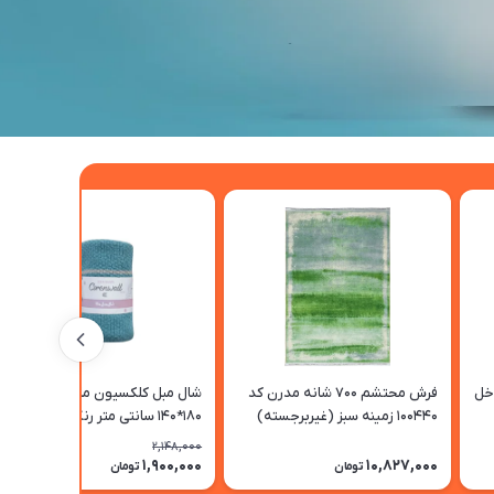
اخل
فرش محتشم 700 شانه مدرن کد
شال مبل کلکسیون مانا سایز
100440 زمینه سبز (غیربرجسته)
180*140 سانتی متر رنگ آبی
دریایی-خاکی
2,148,000
1,900,000
10,827,000
12٪
تومان
تومان