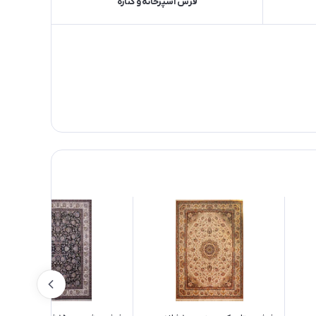
فرش آشپزخانه و کناره