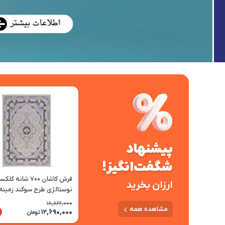
پیشنهاد
شگفت‌انگیز!
فرش کاشان 700 شانه ک
ارزان بخرید
نوستالژی طرح سوگند زمینه
چرک
18,822,000
مشاهده همه
12,690,000
تومان