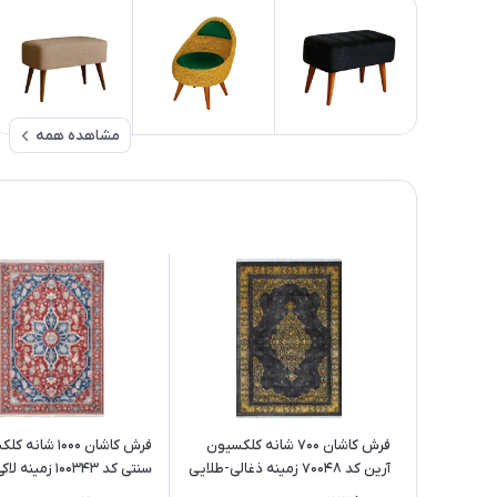
مشاهده همه
فرش کاشان 700 شانه کلکسیون
فرش کاشان 1000 شان
آرین کد 70048 زمینه ذغالی-طلایی
سنتی کد 100343 زمینه لاکی
(برجسته)