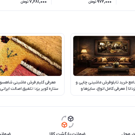
7,281,000
972,000
تومان
تومان
امع خرید تابلوفرش ماشینی چاپی و
معرفی گلیم فرش ماشینی شاهسو
دانا | معرفی کامل انواع، سایزها و
ستاره کویر یزد؛ تلفیق اصالت ایرانی
سفارش اختصاصی
روز
در محل
ضمانت بازگشت کالا
ضمانت 