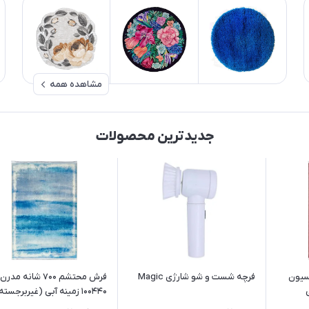
مشاهده همه
جدیدترین محصولات
ه کلکسیون
فرچه شست و شو شارژی Magic
فرش محتشم 700 شانه مد
100440 زمینه آبی (غیربرجسته)