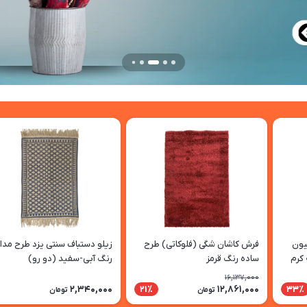
لکسیون
فرش کاشان شگی (فلوکاتی) طرح
زیلو دستباف سنتی یزد طرح مد
 کرم
ساده رنگ قرمز
رنگ آبی-سفید (دو رو)
16,137,000
2,340,000
12,861,000
21٪
33٪
تومان
تومان