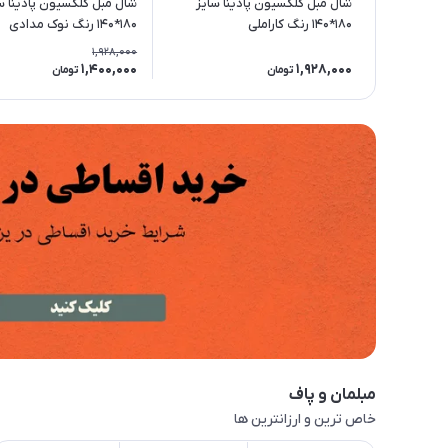
شال مبل کلکسیون پادینا سایز
شال مبل کلکسیون پادینا س
180*140 رنگ کاراملی
180*140 رنگ نوک مدادی
1,928,000
1,400,000
1,928,000
تومان
تومان
مبلمان و پاف
خاص ترین و ارزانترین ها