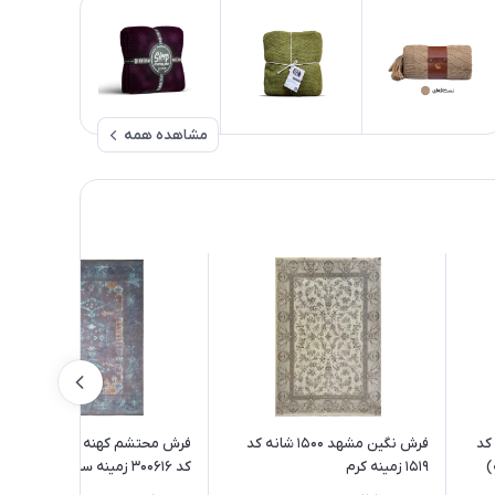
مشاهده همه
رن کد
فرش نگین مشهد 1500 شانه کد
فرش محتشم کهنه نما 1200 شانه
1519 زمینه کرم
کد 300616 زمینه سبز (غیربرجسته)