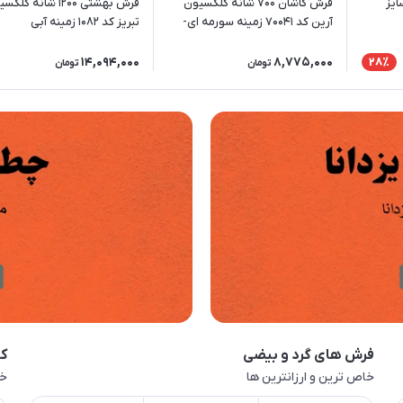
ایز
فرش کاشان 700 شانه کلکسیون
فرش بهشتی 1200 شانه کل
آرین کد 70041 زمینه سورمه ای-
تبریز کد 1082 زمینه آبی
طلایی (برجسته)
14,094,000
8,775,000
28٪
تومان
تومان
فرش های گرد و بیضی
کا
خاص ترین و ارزانترین ها
خا