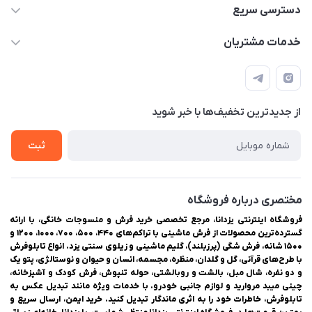
03538252575
دسترسی سریع
03538334300
حساب کاربری
خدمات مشتریان
یزد، بلوار شهیدان اشرف، روبروی دانشگاه ملاصدرا، فروشگاه
مجله فروشگاه
راهنمای ثبت سفارش
اینترنتی یزدانا
لیست محصولات
حریم خصوصی
درباره ما
از جدید‌ترین تخفیف‌ها با‌ خبر شوید
سوالات متداول
تماس با ما
ثبت
مختصری درباره فروشگاه
فروشگاه اینترنتی یزدانا، مرجع تخصصی خرید فرش و منسوجات خانگی، با ارائه
گسترده‌ترین محصولات از فرش ماشینی با تراکم‌های ۴۴۰، ۵۰۰، ۷۰۰، ۱۰۰۰، ۱۲۰۰ و
۱۵۰۰ شانه، فرش شگی (پرزبلند)، گلیم ماشینی و زیلوی سنتی یزد. انواع تابلوفرش
با طرح‌های قرآنی، گل و گلدان، منظره، مجسمه، انسان و حیوان و نوستالژی، پتو یک
و دو نفره، شال مبل، بالشت و روبالشتی، حوله تنپوش، فرش کودک و آشپزخانه،
چینی میبد مروارید و لوازم جانبی خودرو. با خدمات ویژه مانند تبدیل عکس به
تابلوفرش، خاطرات خود را به اثری ماندگار تبدیل کنید. خرید ایمن، ارسال سریع و