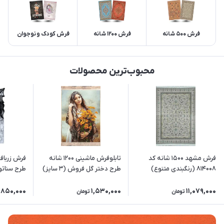
فرش 500 شانه
فرش 1200 شانه
فرش کودک و نوجوان
محبوب‌ترین محصولات
فرش مشهد 1500 شانه کد
تابلوفرش ماشینی 1200 شانه
فرش زرباف
814008 (رنگبندی متنوع)
طرح دختر گل فروش (3 سایز)
طرح سناتو
,850,000
1,530,000
11,079,000
تومان
تومان