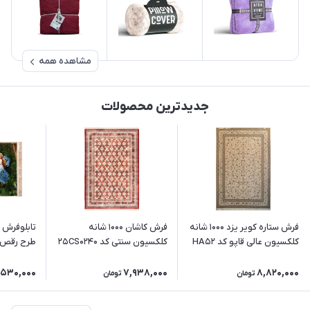
مشاهده همه
جدیدترین محصولات
فرش ستاره کویر یزد 1000 شانه
فرش کاشان 1000 شانه
کلکسیون عالی قاپو کد HA52
کلکسیون سنتی کد 25CS0240
طرح رقص در م
زمینه 3032 (برجسته)
زمینه عنابی
,530,000
7,938,000
8,820,000
تومان
تومان