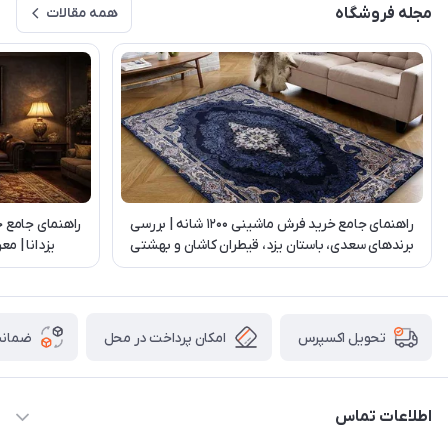
مجله فروشگاه
همه مقالات
راهنمای جامع خرید فرش ماشینی 1200 شانه | بررسی
راهنمای جامع 
برندهای سعدی، باستان یزد، قیطران کاشان و بهشتی
یزدانا | م
تبریز
امکان پرداخت در محل
ضمانت
تحویل اکسپرس
اطلاعات تماس