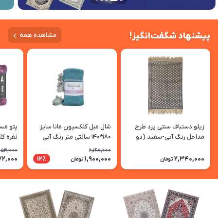
پیشنهاد شگفت‌انگیز!
مشاهده همه
زیلو دستباف سنتی یزد طرح
شال مبل کلکسیون مانا سایز
پتو مسا
مداخل رنگ آبی-سفید (دو
180*140 سانتی متر رنگ آبی
نفره کل
رو)
دریایی-خاکی
753,000
2,148,000
آرسنیک
72,000
1,900,000
2,340,000
12٪
تومان
تومان