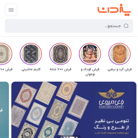
فرش گرد و بیضی
فرش کودک و
فرش 700 شانه
گلیم ماشینی
فرش 1200 شانه
نوجوان