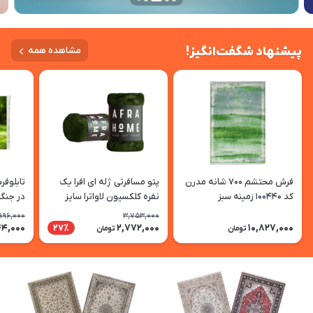
پیشنهاد شگفت‌انگیز!
مشاهده همه
فرش محتشم 700 شانه مدرن
پتو مسافرتی ژله ای افرا یک
تابلوف
کد 100440 زمینه سبز
نفره کلکسیون لاواترا سایز
(غیربرجسته)
210*155 سانتی متر رنگ سبز
قاب) ت
996,000
3,753,000
ارتشی
44,000
2,772,000
10,827,000
27٪
تومان
تومان