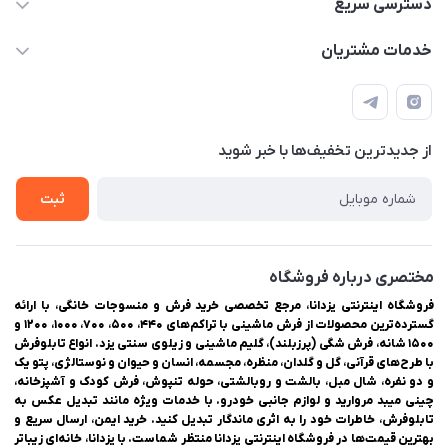
دسترسی سریع
03538334300
حساب کاربری
خدمات مشتریان
یزد، بلوار شهیدان اشرف، روبروی دانشگاه ملاصدرا، فروشگاه
مجله فروشگاه
راهنمای ثبت سفارش
اینترنتی یزدانا
لیست محصولات
حریم خصوصی
درباره ما
از جدید‌ترین تخفیف‌ها با‌ خبر شوید
سوالات متداول
تماس با ما
ثبت
مختصری درباره فروشگاه
فروشگاه اینترنتی یزدانا، مرجع تخصصی خرید فرش و منسوجات خانگی، با ارائه
گسترده‌ترین محصولات از فرش ماشینی با تراکم‌های ۴۴۰، ۵۰۰، ۷۰۰، ۱۰۰۰، ۱۲۰۰ و
۱۵۰۰ شانه، فرش شگی (پرزبلند)، گلیم ماشینی و زیلوی سنتی یزد. انواع تابلوفرش
با طرح‌های قرآنی، گل و گلدان، منظره، مجسمه، انسان و حیوان و نوستالژی، پتو یک
و دو نفره، شال مبل، بالشت و روبالشتی، حوله تنپوش، فرش کودک و آشپزخانه،
چینی میبد مروارید و لوازم جانبی خودرو. با خدمات ویژه مانند تبدیل عکس به
تابلوفرش، خاطرات خود را به اثری ماندگار تبدیل کنید. خرید ایمن، ارسال سریع و
بهترین قیمت‌ها در فروشگاه اینترنتی یزدانا منتظر شماست. با یزدانا، خانه‌ای زیباتر