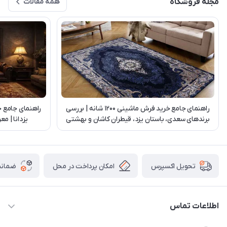
مجله فروشگاه
همه مقالات
راهنمای جامع خرید فرش ماشینی 1200 شانه | بررسی
راهنمای جامع 
برندهای سعدی، باستان یزد، قیطران کاشان و بهشتی
یزدانا | م
تبریز
امکان پرداخت در محل
ضمانت
تحویل اکسپرس
اطلاعات تماس
03538252575