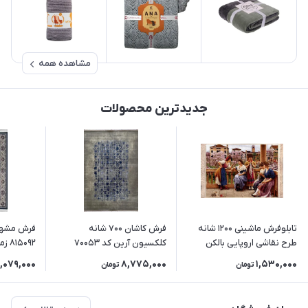
مشاهده همه
جدیدترین محصولات
تابلوفرش ماشینی 1200 شانه
فرش کاشان 700 شانه
طرح نقاشی اروپایی بالکن
کلکسیون آرین کد 70053
815092 زمینه مشکی
همسایه (3 سایز)
زمینه آبی-دودی (برجسته)
1,079,000
8,775,000
1,530,000
تومان
تومان