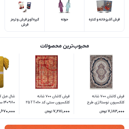
فرش آشپزخانه و کناره
حوله
گیره آویز فرش و ترمز
فرش
محبوب‌ترین محصولات
فرش کاشان 700 شانه
فرش کاشان 700 شانه
شال مبل ک
کلکسیون نوستالژی طرح
کلکسیون سنتی کد 25TT0110
180*140 سانتی متر رنگ خردلی
ارکیده (رنگبندی متنوع)
زمینه قرمز
,670,000
7,281,000
7,182,000
تومان
تومان