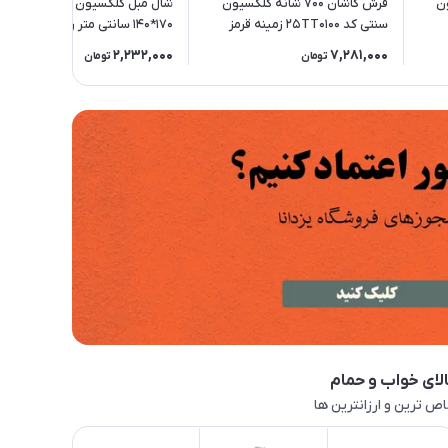
یون
فرش کاشان 700 شانه کلکسیون
شال مبل کلکسیون پانچ النا سایز
سنتی کد 25TT0100 زمینه قرمز
170*140 سانتی متر رنگ کالباسی
2,232,000
7,281,000
تومان
تومان
لای خواب و حمام
ص ترین و ارزانترین ها