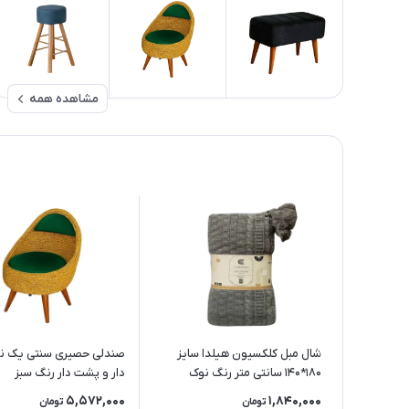
مشاهده همه
شال مبل کلکسیون هیلدا سایز
صندلی حصیری سنتی یک نف
180*140 سانتی متر رنگ نوک
دار و پشت دار رنگ سبز
مدادی
5,572,000
1,840,000
تومان
تومان