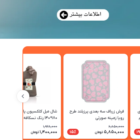
ی
فرش زرباف سه بعدی پرزبلند طرح
شال مبل کلکسیون پادینا سایز
ام
رویا زمینه صورتی
180*140 رنگ نسکافه ای
1,928,000
6,850,000
1,400,000
5,850,000
28٪
15٪
1
تومان
تومان