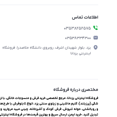
اطلاعات تماس
03538252575
03538334300
یزد، بلوار شهیدان اشرف، روبروی دانشگاه ملاصدرا، فروشگاه
اینترنتی یزدانا
مختصری درباره فروشگاه
شگی (پرزبلند)، گلیم ماشینی و زیلوی سنتی یزد. انواع تابلوفرش با طرح‌ها
و روبالشتی، حوله تنپوش، فرش کودک و آشپزخانه، چینی میبد مروارید و ل
تبدیل کنید. خرید ایمن، ارسال سریع و بهترین قیمت‌ها در فروشگاه اینترنتی ی