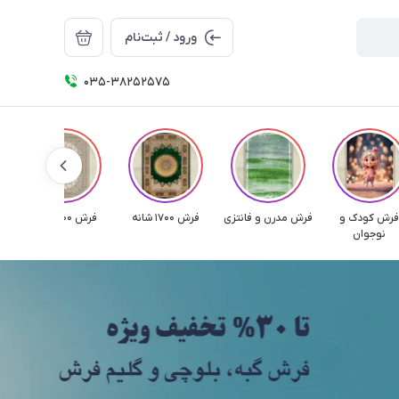
ورود / ثبت‌نام
035-38252575
رش کودک و
فرش مدرن و فانتزی
فرش 1700 شانه
فرش 1200 شانه
نوجوان