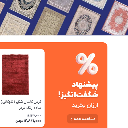
پیشنهاد
شگفت‌انگیز!
فرش کاشان شگی (فلوکاتی) 
ارزان بخرید
ساده رنگ قرمز
16,137,000
مشاهده همه
12,861,000
تومان