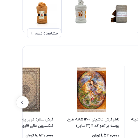
مشاهده همه
نی جزیره کد 7017 زمینه
تابلوفرش ماشینی 1200 شانه طرح
فرش ستاره کویر یزد 1000 شانه
بوسه بر آهو کد 11 (3 سایز)
کلکسیون عالی قاپو کد HA50
زمینه 3012 (برجسته)
8,820,000
1,530,000
تومان
تومان