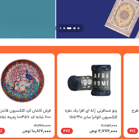
طرح
پتو مسافرتی ژله ای افرا یک نفره
فرش کاشان گرد کلکسیون فانتز
کلکسیون لاواترا سایز 210*155
700 شانه کد 100457 زمینه تم
سانتی متر رنگ نوک مدادی
رنگ
13,338,000
3,753,000
10,817,000
2,772,000
9٪
27٪
21٪
تومان
تومان