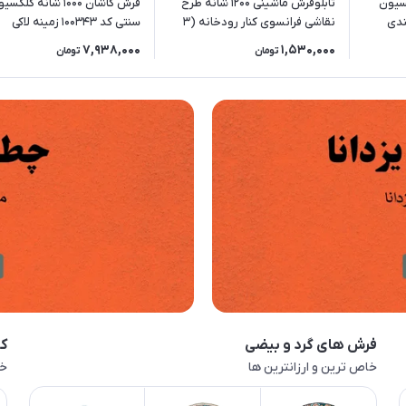
ه کلکسیون
تابلوفرش ماشینی 1200 شانه طرح
فرش کاشان 1000 شانه کلکس
2 (رنگبندی
نقاشی فرانسوی کنار رودخانه (3
سنتی کد 100343 زمینه لاکی
سایز)
7,938,000
1,530,000
تومان
تومان
فرش های گرد و بیضی
کا
خاص ترین و ارزانترین ها
خا