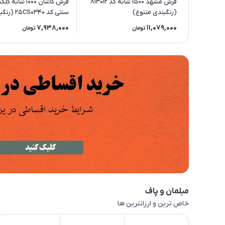
فرش مشهد 1500 شانه کد 813012
فرش کاشان 1000 شان
(رنگبندی متنوع)
سنتی کد 5CS0340
متنوع)
7,938,000
11,079,000
تومان
تومان
مبلمان و پاف
خاص ترین و ارزانترین ها