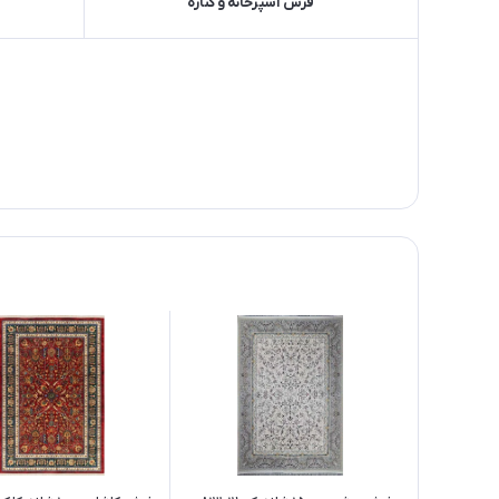
فرش آشپزخانه و کناره