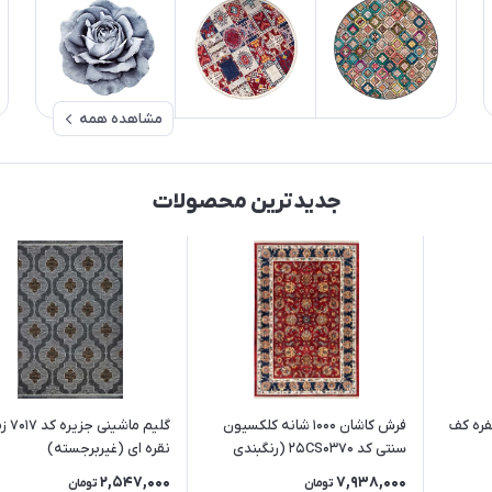
مشاهده همه
جدیدترین محصولات
ره کف
فرش کاشان 1000 شانه کلکسیون
گلیم ماشی
سنتی کد 25CS0370 (رنگبندی
نقره ای (غیربرجسته)
متنوع)
2,547,000
7,938,000
تومان
تومان