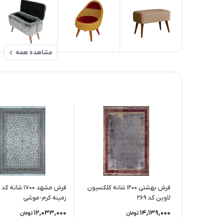
مشاهده همه
فرش بهشتی 1200 شانه کلکسیون
ف
لاوین کد 269
زمینه کرم-موشی
12,033,000
14,139,000
تومان
تومان