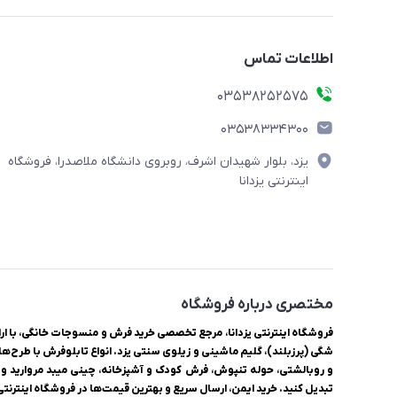
اطلاعات تماس
03538252575
03538334300
یزد، بلوار شهیدان اشرف، روبروی دانشگاه ملاصدرا، فروشگاه
اینترنتی یزدانا
مختصری درباره فروشگاه
شگی (پرزبلند)، گلیم ماشینی و زیلوی سنتی یزد. انواع تابلوفرش با طرح‌ها
و روبالشتی، حوله تنپوش، فرش کودک و آشپزخانه، چینی میبد مروارید و ل
تبدیل کنید. خرید ایمن، ارسال سریع و بهترین قیمت‌ها در فروشگاه اینترنتی ی