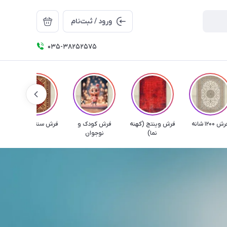
ورود / ثبت‌نام
035-38252575
ش 1200 شانه
فرش وینتج (کهنه
فرش کودک و
فرش سنتی و گبه
نما)
نوجوان