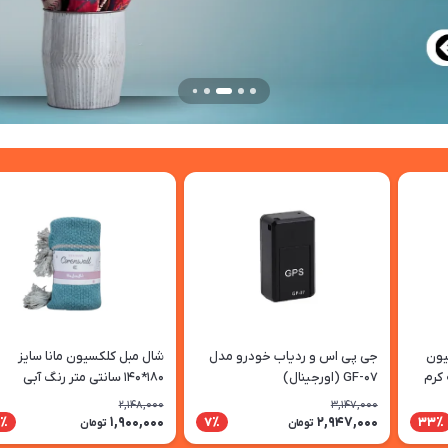
لکسیون
جی پی اس و ردیاب خودرو مدل
شال مبل کلکسیون مانا سایز
 کرم
GF-07 (اورجینال)
180*140 سانتی متر رنگ آبی
دریایی-خاکی
2,148,000
3,147,000
1,900,000
2,947,000
2٪
7٪
33٪
تومان
تومان