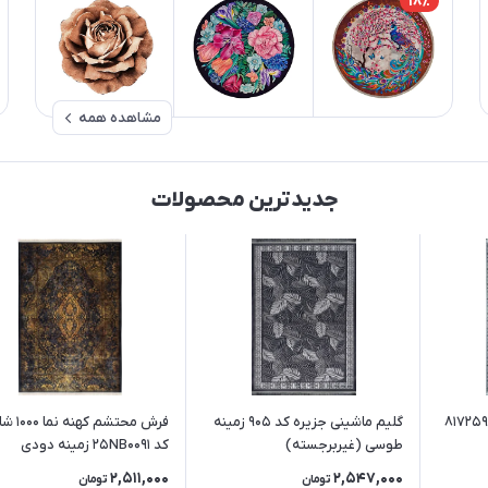
18٪
مشاهده همه
جدیدترین محصولات
رش مشهد 1700 شانه کد 817259
گلیم ماشینی جزیره کد 905 زمینه
فرش محتشم کهنه 
طوسی (غیربرجسته)
کد 25NB0091 زمینه دودی
(غیربرجسته)
2,511,000
2,547,000
تومان
تومان