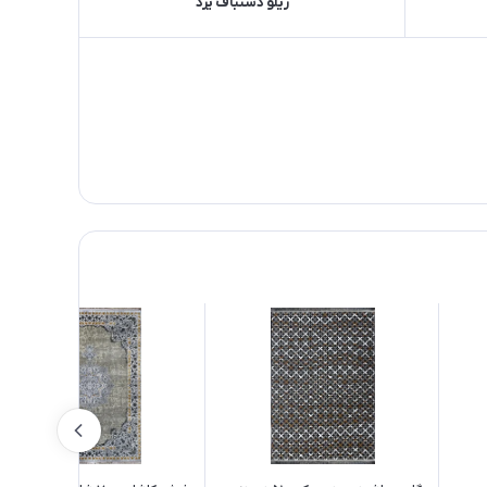
زیلو دستباف یزد