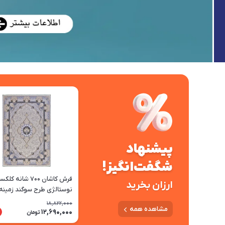
پیشنهاد
شگفت‌انگیز!
فرش کاشان 700 شانه ک
ارزان بخرید
نوستالژی طرح سوگند زمینه
چرک
18,822,000
مشاهده همه
12,690,000
تومان