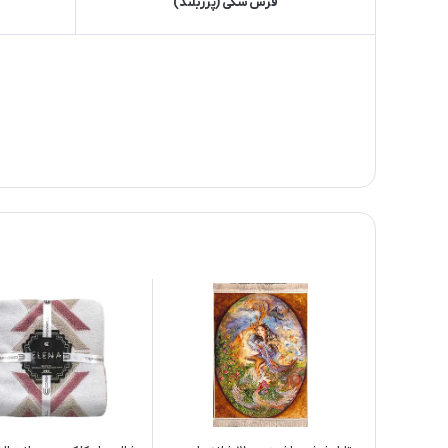
فرش شگی (پرزبلند)