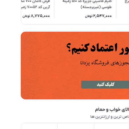
انه طرح
گلیم ماشینی جزیره کد 510 زمینه
فرش کاشان 700 شانه کلکسیون
طوسی (غیربرجسته)
آرین کد 70052 زمینه دودی-طلا
(برجسته)
8,775,000
2,547,000
تومان
تومان
لای خواب و حمام
ص ترین و ارزانترین ها