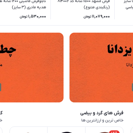
 سایز
فرش مشهد 1500 شانه کد 814006
تابلوفرش ماشینی 1200 ش
(رنگبندی متنوع)
هدیه مادری (3 سایز)
1,530,000
11,079,000
تومان
تومان
فرش های گرد و بیضی
کا
خاص ترین و ارزانترین ها
خا