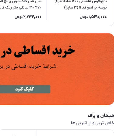
تابلوفرش ماشینی 1200 شانه طرح
شال مبل کلکسیون پانچ النا
بوسه بر آهو کد 11 (3 سایز)
170*140 سانتی متر رنگ کالباسی
2,232,000
1,530,000
تومان
تومان
مبلمان و پاف
خاص ترین و ارزانترین ها