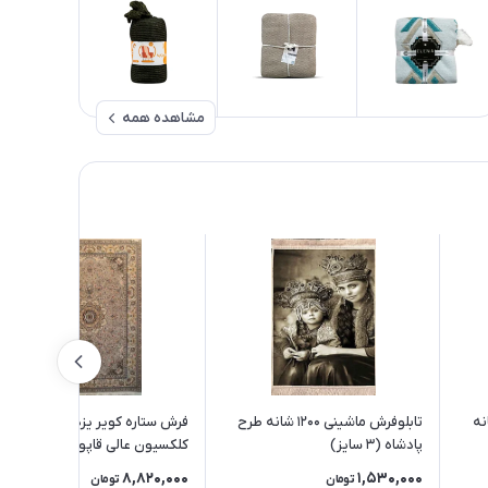
مشاهده همه
نما 1000 شانه
تابلوفرش ماشینی 1200 شانه طرح
فرش ستاره کویر یزد 1000 شانه
پادشاه (3 سایز)
کلکسیون عالی قاپو کد HA51
زمینه 3032 (برجسته)
8,820,000
1,530,000
تومان
تومان