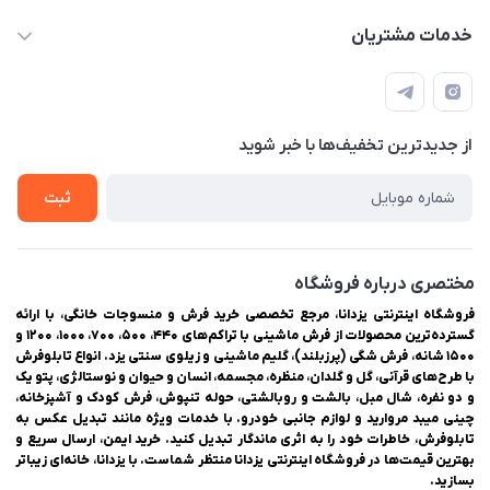
03538334300
حساب کاربری
خدمات مشتریان
یزد، بلوار شهیدان اشرف، روبروی دانشگاه ملاصدرا، فروشگاه
مجله فروشگاه
راهنمای ثبت سفارش
اینترنتی یزدانا
لیست محصولات
حریم خصوصی
درباره ما
از جدید‌ترین تخفیف‌ها با‌ خبر شوید
سوالات متداول
تماس با ما
ثبت
مختصری درباره فروشگاه
فروشگاه اینترنتی یزدانا، مرجع تخصصی خرید فرش و منسوجات خانگی، با ارائه
گسترده‌ترین محصولات از فرش ماشینی با تراکم‌های ۴۴۰، ۵۰۰، ۷۰۰، ۱۰۰۰، ۱۲۰۰ و
۱۵۰۰ شانه، فرش شگی (پرزبلند)، گلیم ماشینی و زیلوی سنتی یزد. انواع تابلوفرش
با طرح‌های قرآنی، گل و گلدان، منظره، مجسمه، انسان و حیوان و نوستالژی، پتو یک
و دو نفره، شال مبل، بالشت و روبالشتی، حوله تنپوش، فرش کودک و آشپزخانه،
چینی میبد مروارید و لوازم جانبی خودرو. با خدمات ویژه مانند تبدیل عکس به
تابلوفرش، خاطرات خود را به اثری ماندگار تبدیل کنید. خرید ایمن، ارسال سریع و
بهترین قیمت‌ها در فروشگاه اینترنتی یزدانا منتظر شماست. با یزدانا، خانه‌ای زیباتر
بسازید.