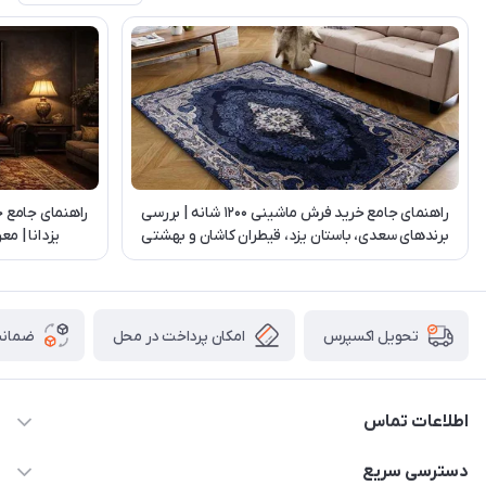
راهنمای جامع خرید فرش ماشینی 1200 شانه | بررسی
راهنمای جامع 
برندهای سعدی، باستان یزد، قیطران کاشان و بهشتی
یزدانا | م
تبریز
امکان پرداخت در محل
ضمانت
تحویل اکسپرس
اطلاعات تماس
03538252575
دسترسی سریع