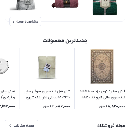
مشاهده همه
جدیدترین محصولات
فرش ستاره کویر یزد 1000 شانه
شال مبل کلکسیون سوگل سایز
کلکسیون عالی قاپو کد HA50
220*180 سانتی متر رنگ شیری
رنگبندی)
زمینه 3012 (برجسته)
2,142,000
3,087,000
8,820,000
تومان
تومان
مجله فروشگاه
همه مقالات