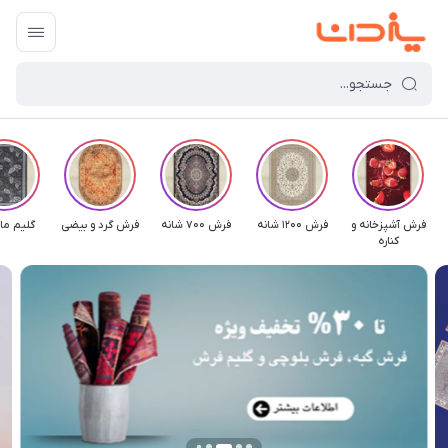
فرش آشپزخانه و
فرش 1200 شانه
فرش 700 شانه
فرش گرد و بیضی
گلیم ما
کناره