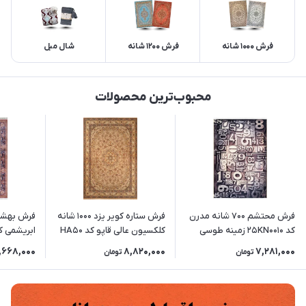
فرش 1000 شانه
فرش 1200 شانه
شال مبل
محبوب‌ترین محصولات
فرش محتشم 700 شانه مدرن
فرش ستاره کویر یزد 1000 شانه
کد 25KN0010 زمینه طوسی
کلکسیون عالی قاپو کد HA50
ابریشمی ک
(غیربرجسته)
زمینه 3032 (برجسته)
5548 زمینه لاکی
,668,000
8,820,000
7,281,000
تومان
تومان